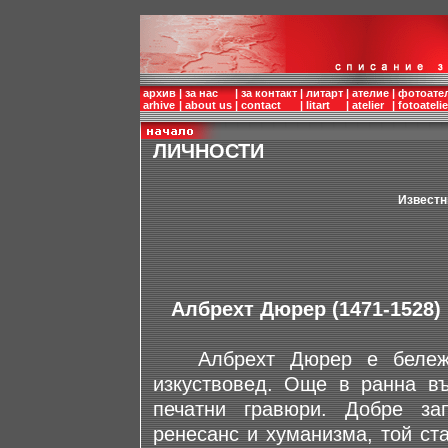
архив
|
за нас
|
за контакт
|
литарт
|
ателие
|
фотоате
arhive
|
about us
|
contact
|
litart
|
atelier
|
fotoatelie
ЛИЧНОСТИ
Известн
Албрехт Дюрер (1471-1528)
Албрехт Дюрер е бележит 
изкуствовед. Още в ранна въ
печатни гравюри. Добре за
ренесанс и хуманизма, той ст