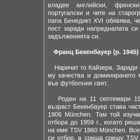
владее английски, френск
португалски и чете на старог
папа Бенедикт XVI обявява, ч
пост заради напредналата си 
задълженията си.
Франц Бекенбауер (р. 1945)
Наричат го Кайзера. Заради е
му качества и доминирането 
във футболния свят.
Роден на 11 септември 194
възраст Бекенбауер става час
1906 München. Там той изуча
отбора до 1959 г., когато ре
на име TSV 1860 München. Все
си отбор, в среща срещу TSV