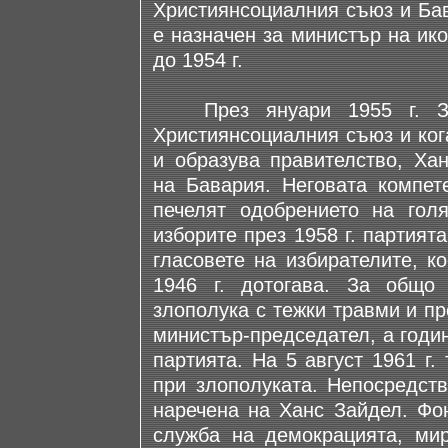
Християнсоциалния съюз и Бав
е назначен за министър на ик
до 1954 г.
През януари 1955 г. Зай
Християнсоциалния съюз и кога
и образува правителство, Ха
на Бавария. Неговата компет
печелят одобрението на гол
изборите през 1958 г. партият
гласовете на избирателите, к
1946 г. дотогава. За общо
злополука с тежки травми и пре
министър-председател, а годин
партията. На 5 август 1961 г
при злополуката. Непосредст
наречена на Ханс Зайдел. Фо
служба на демокрацията, мир