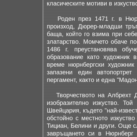
класическите мотиви в изкуств
Роден през 1471 г. в Нюрнб
произход, Дюрер-младши тръг
баща, който го взима при себе
златарство. Момчето обаче по
1486 г. преустановява обу
образование като художник в
време нюрнбергски художник
запазени един автопортрет
пергамент, както и една "Мадон
Творчеството на Албрехт Д
изобразително изкуство. Той
Швейцария, където "най-извест
обстойно с местното изкуство
Тициан, Белини и други. Още 
завръщането си в Нюрнберг 