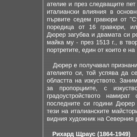
ателие и през следващите пет
италиански влияния в основн
първите седем гравюри от "Ст
поредица от 16 гравюри, ил
Дюрер загубва и двамата си ро
майка му - през 1513 г., в тв
портретите, един от които е на
Дюрер е получавал признани
ателието си, той успява да с
областта на изкуството. Зани
за пропорциите, с изкуств
градоустройството намират
последните си години Дюрер 
тези на италианските майстор
видния художник на Северния 
Рихард Щраус (1864-1949)