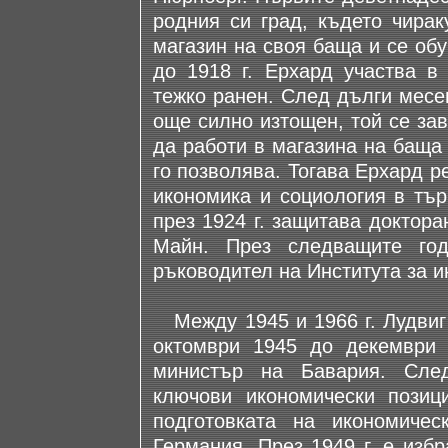
родния си град, където чирак
магазин на своя баща и се обу
до 1918 г. Ерхард участва в
тежко ранен. След дълги месе
още силно изтощен, той се за
да работи в магазина на баща
го позволява. Тогава Ерхард р
икономика и социология в тър
през 1924 г. защитава доктор
Майн. През следващите год
ръководител на Института за 
Между 1945 и 1966 г. Лудвиг 
октомври 1945 до декември 
министър на Бавария. Сле
ключови икономически позиц
подготовката на икономиче
Германия. През 1949 г. е избр