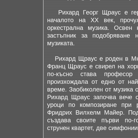
Рихард Георг Щраус е герм
началото на XX век, проч
оркестрална музика. Освен
застъпник за подобряване 
музиката.
Рихард Щраус е роден в Мюн
Франц Щраус е свирел на хор
по-късно става професо
произхождала от едно от най
време. Заобиколен от музика 
Рихард Щраус започва вече с
уроци по композиране при 
Фридрих Вилхелм Майер. Под
създава своите първи по-г
струнен квартет, две симфонии