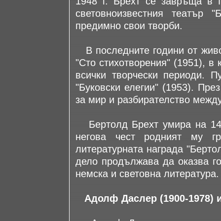
1948 г. Брехт се завръща в 
световноизвестния театър "
предимно свои творби.
В последните години от живот
"Сто стихотворения" (1951), в
всички творчески периоди. П
"Буковски елегии" (1953). Пре
за мир и разбирателство между
Бертолд Брехт умира на 14 а
негова чест родният му гр
литературната награда "Берто
дело продължава да оказва г
немска и световна литература.
Адолф Даслер (1900-1978) 