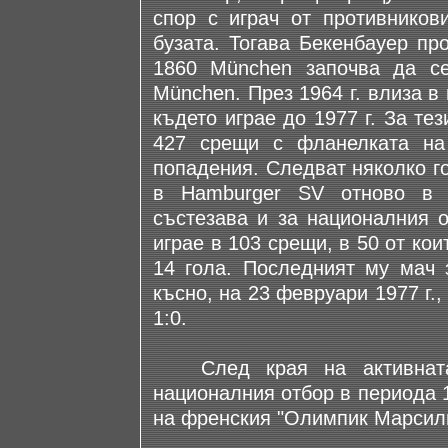
спор с играч от противнико
бузата. Тогава Бекенбауер пр
1860 München започва да с
München. През 1964 г. влиза в
където играе до 1977 г. За те
427 срещи с фланелката на
попадения. Следват няколко го
в Hamburger SV отново в 
състезава и за националния о
играе в 103 срещи, в 50 от ко
14 гола. Последният му мач 
късно, на 23 февруари 1977 г.
1:0.
След края на активната 
националния отбор в периода 1
на френския "Олимпик Марсилия