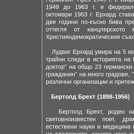
1949 до 1963 г. е федерал
октомври 1963 г. Ерхард став
две години по-късно бива пре
оттегля от канцлерското 
Християндемократическия съюз
Лудвиг Ерхард умира на 5 май
трайни следи в историята на 
доктор" на общо 23 германски
гражданин" на много градове, 
различни организации и притеж
Бертолд Брехт (1898-1956)
Бертолд Брехт, роден на 
световноизвестен поет, др
естествени науки и медицина 