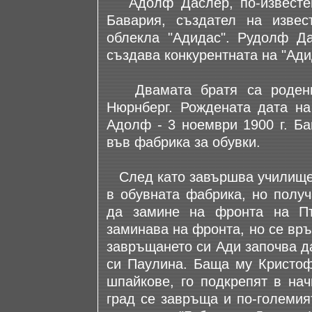
Адолф Даслер, по-известен
Бавария, създател на извес
облекла "Адидас". Рудолф Да
създава конкурентната на "Ади
Двамата братя са родени 
Нюрнберг. Рождената дата на
Адолф - 3 ноември 1900 г. Б
във фабрика за обувки.
След като завършва училище,
в обувната фабрика, но получ
да замине на фронта на П
заминава на фронта, но се връ
завръщането си Ади започва д
си Паулина. Баща му Кристоф
шпайкове, го подкрепят в нач
град се завръща и по-големия