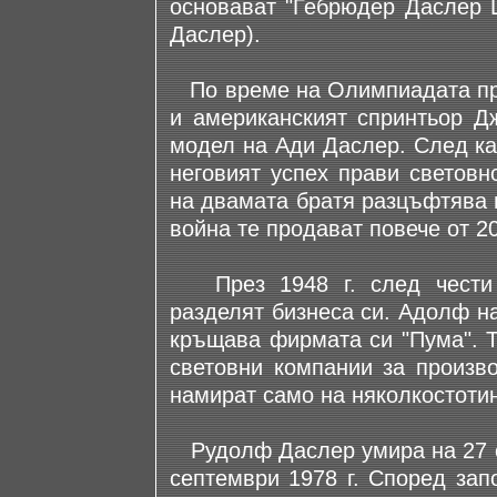
основават "Гебрюдер Даслер 
Даслер).
По време на Олимпиадата през
и американският спринтьор Дж
модел на Ади Даслер. След ка
неговият успех прави световн
на двамата братя разцъфтява 
война те продават повече от 2
През 1948 г. след чести с
разделят бизнеса си. Адолф н
кръщава фирмата си "Пума". Т
световни компании за произво
намират само на няколкостотин
Рудолф Даслер умира на 27 ок
септември 1978 г. Според зап