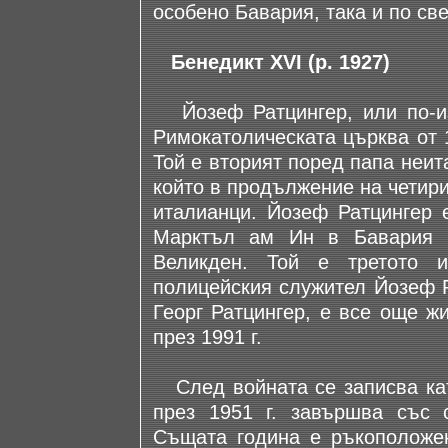
особено Бавария, така и по све
Бенедикт XVI (р. 1927)
Йозеф Ратцингер, или по-изв
Римокатолическата църква от 1
Той е вторият поред папа неит
който в продължение на четири
италианци. Йозеф Ратцингер е
Марктъл ам Ин в Бавария н
Великден. Той е третото 
полицейския служител Йозеф Р
Георг Ратцингер, е все още ж
през 1991 г.
След войната се записва кат
през 1951 г. завършва със 
Същата година е ръкоположе