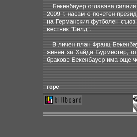
Бекенбауер оглавява силния м
2009 г. насам е почетен презид
на Германския футболен съюз.
вестник "Билд".
В личен план Франц Бекенбауе
женен за Хайди Бурместер, о
бракове Бекенбауер има още ч
горе