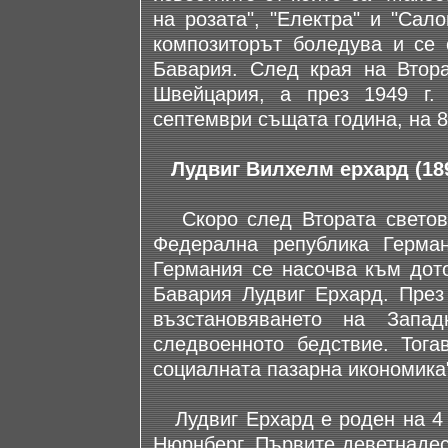
на розата", "Електра" и "Сал
композиторът боледува и се
Бавария. След края на Втор
Швейцария, а през 1949 г
септември същата година, на 8
Лудвиг Вилхелм ерхард (18
Скоро след Втората световн
Федерална република Герма
Германия се насочва към дото
Бавария Лудвиг Ерхард. През 
възстановяването на Запа
следвоенното бедствие. Тога
социалната пазарна икономика
Лудвиг Ерхард е роден на 4 ф
Нюрнберг. Първите деветнадес