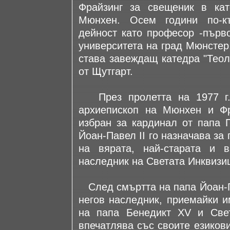
Фрайзинг за свещеник в кат
Мюнхен. Осем години по-къ
дейност като професор -първо
университета на град Мюнстер
става завеждащ катедра "Теол
от Щутгарт.
През пролетта на 1977 г. 
архиепископ на Мюнхен и Фр
избран за кардинал от папа П
Йоан-Павел II го назначава за
на вярата, най-старата и в
наследник на Светата Инквизи
След смъртта на папа Йоан-Па
негов наследник, приемайки и
на папа Бенедикт XV и Свет
впечатлява със своите езиков