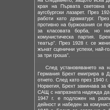
на следването, защото иска д
края на Първата световна 
аугсбургски лазарет. През 19
работи като драматург. Пре
противно на буржоазния си пр
за класовата борба, но ни
комунистическа партия. Бре
театър". През 1928 г. се жен
жънат сценични успехи, най-г
за три гроша".
След установяването на нац
Германия Брехт емигрира в Д
отнето. След като през 1940 г
Норвегия, Брехт заминава за Ф
САЩ с напразната надежда да 
1947 г. е подложен на разп
дейност и набеден за комунист