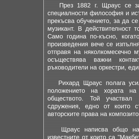
През 1882 г. Щраус се за
специалности философия и ист
прекъсва обучението, за да се
музикант. В действителност т
Само година по-късно, когат
произведения вече се изпълн
отправя на няколкомесечно м
осъществява важни конта
ръководители на оркестри, еди
Рихард Щраус полага усил
положението на хората на
обществото. Той участвал
сдружения, едно от които 
авторските права на композито
Щраус написва общо над 2
известните от които са "Макбе