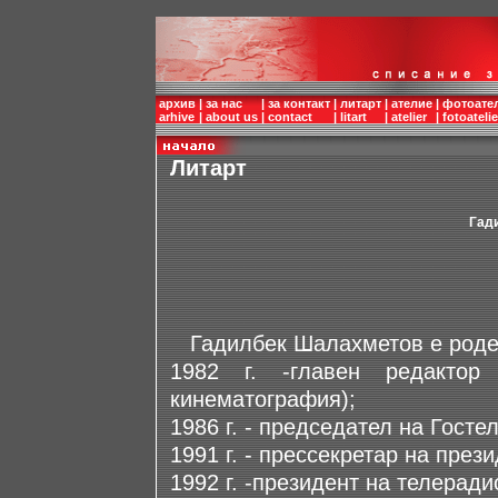
архив
|
за нас
|
за контакт
|
литарт
|
ателие
|
фотоате
arhive
|
about us
|
contact
|
litart
|
atelier
|
fotoatelie
Литарт
Гад
Гадилбек Шалахметов е роден 
1982 г. -главен редактор
кинематография);
1986 г. - председател на Госте
1991 г. - прессекретар на през
1992 г. -президент на телерад