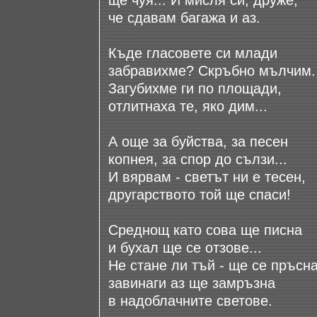
ще чуя... И мисля си, друже,
че сдавам багажа и аз.
Къде гласовете си млади
забравихме? Скръбно мълчим.
Загубихме ги по площади,
отлитнаха те, яко дим...
А още за буйства, за песен
копнея, за спор до сълзи...
И вярвам - светът ни е тесен,
другарството той ще спаси!
Среднощ като сова ще писна
и бухал ще се отзове...
Не стане ли тъй - ще се пръсна
завинаги аз ще замръзна
в надоблачните светове.