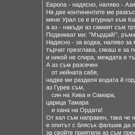
Европа - надясно, наляво - Ази
На две континентите ме разкъс
мене Урал се е втурнал към Ка
а аз - накъде аз самият съм т
Подвикват ми: "Мърдай!", ръм
Надясно - за водка, наляво за
търчат презглава, сякаш е за 
и никой не спира, междата е тъ
А аз съм разсечен
oт нейната сабя,
надве ме разделя водата й гор
аз Гурев съм,
син на Хива и Самара,
царица Тамара
и хана на Ордата!
От кал съм направен, така че 
е опитът с блясък фалшив да 
за свойте приятели аз съм пре