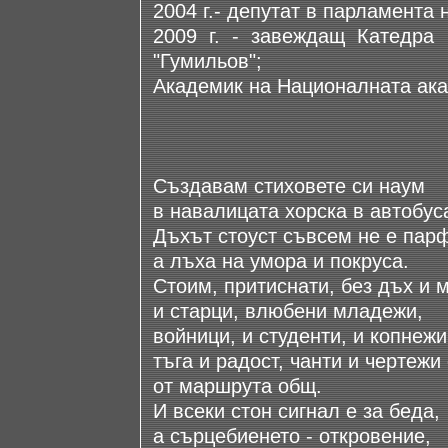
2004 г.- депутат в парламента 
2009 г. - завеждащ Катедра 
"Гумильов";
Академик на Националната ака
Създавам стиховете си наум
в навалицата хорска в автобус
Дъхът стоуст съвсем не е пар
а лъха на умора и покруса.
Стоим, притиснати, без дъх и 
и старци, влюбени младежи,
войници, и студенти, и копнежи
тъга и радост, чанти и чертеж
от маршрута общ.
И всеки стон сигнал е за беда,
а сърцебиенето - откровение,