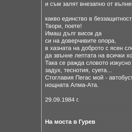
и съм залят внезапно от вълне
какво единство в беззащитност
Твори, поете!
Имаш дълг висок да
си на доверчивите опора,
в хазната на доброто с ясен сл
да звънне лептата на всички х
Така се ражда словото изкусно
задух, теснотия, суета...
Стоглавия Пегас мой - автобус
нощната Алма-Ата.
29.09.1984 г.
На моста в Гурев