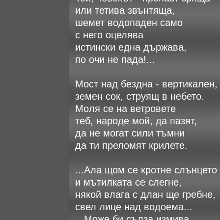
или тетива звънтяща,
шемет водопаден само
с него оцелява
истински една държава,
по очи не пада!...
Мост над бездна - вертикален,
земен сок, струящ в небето.
Моля се на ветровете
теб, народе мой, да пазят,
да не могат сили тъмни
да ти преломят крилете.
...Ала щом се кротне слънцето
и мътилката се слегне,
някой влага с длан ще гребне,
свел лице над водоема...
...Може би сълза измива,