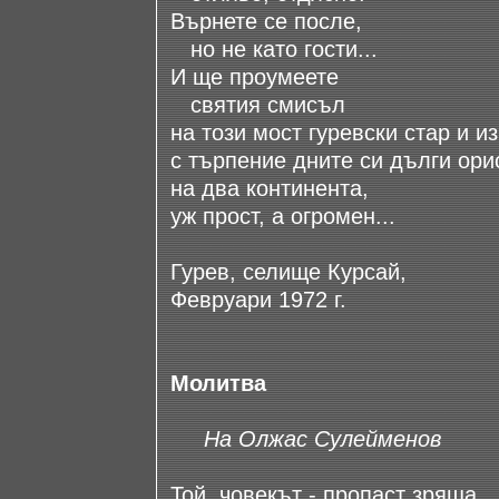
Върнете се после,
но не като гости...
И ще проумеете
святия смисъл
на този мост гуревски стар и и
с търпение дните си дълги ори
на два континента,
уж прост, а огромен...
Гурев, селище Курсай,
Февруари 1972 г.
Молитва
На Олжас Сулейменов
Той, човекът - пропаст зряща