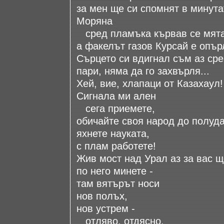
за мен ще си спомнят в минута
Моряна
сред пламъка кървав се мята
а факелът газов Курсай е опър
Сърцето си вдигнал съм аз ср
пари, няма да го захвърля...
Хей, вие, хлапаци от Казахаул!
Сигнала ми ален
сега приемете,
обичайте своя народ до полуда
яхнете науката,
с плам работете!
Жив мост над Урал аз за вас щ
по него минете -
там вятърът носи
нов полъх,
нов устрем -
отляво, отдясно.