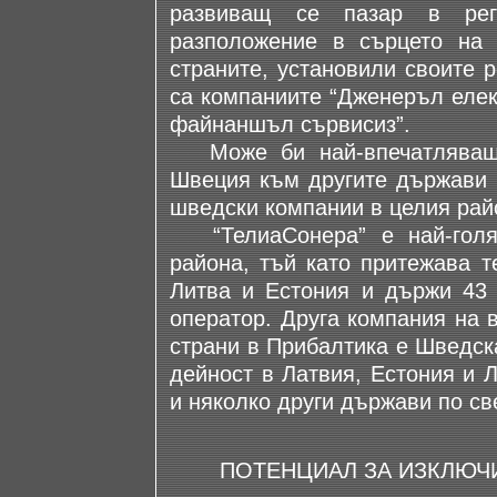
развиващ се пазар в реги
разположение в сърцето на 
страните, установили своите 
са компаниите “Дженеръл елек
файнаншъл сървисиз”.
Може би най-впечатляващот
Швеция към другите държави в
шведски компании в целия рай
“ТелиаСонера” е най-голям
района, тъй като притежава т
Литва и Естония и държи 43 
оператор. Друга компания на 
страни в Прибалтика е Шведск
дейност в Латвия, Естония и 
и няколко други държави по св
ПОТЕНЦИАЛ ЗА ИЗКЛЮЧ