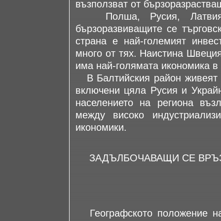
възползват от бързоразрастващ
Полша, Русия, Латвия,
бързоразвиващите се търговск
страна е най-големият инвес
много от тях. Наистина Швеци
има най-голямата икономика в 
В Балтийския район живеят 1
включени цяла Русия и Украйн
населението на региона въз
между високо индустриализ
икономики.
ЗАДЪЛБОЧАВАЩИ СЕ ВРЪЗ
Географското положение на 