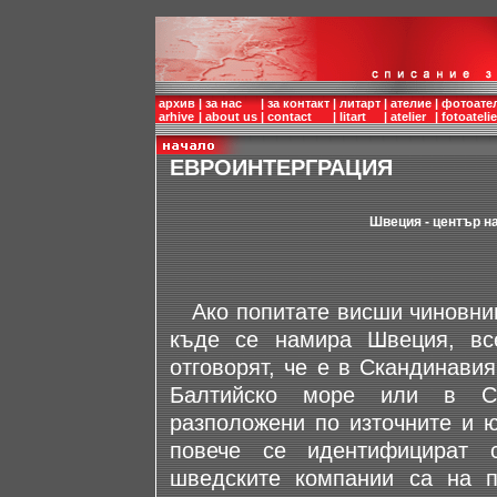
архив
|
за нас
|
за контакт
|
литарт
|
ателие
|
фотоате
arhive
|
about us
|
contact
|
litart
|
atelier
|
fotoatelie
ЕВРОИНТЕРГРАЦИЯ
Швеция - център н
Aко попитате висши чиновниц
къде се намира Швеция, вс
отговорят, че е в Скандинави
Балтийско море или в Сев
разположени по източните и ю
повече се идентифицират 
шведските компании са на 