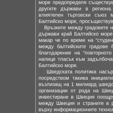
море предопределя съществува
другите държави в региона
влиятелен търговски съюз 
Балтийско море, просъществувал
Връзките между градовете на
държави край Балтийско море 
макар че по време на “студен
между балтийските градове 
благодарение на “повторното
налице тласък към задълбочав
Балтийско море.
Шведската политика насърча
посредством такива инициат
възлизащ на 1 милиард шведск
организации от рода на Швед
инвестиране в Швеция поощря
между Швеция и страните в р
върху информационните технол