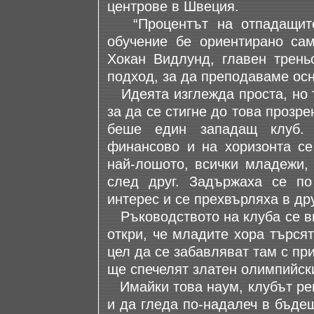
центрове в Швеция.
“Процентът на отпадащите 
обучение бе ориентирано сам
Хокан Видлунд, главен трень
подход, за да преподаваме ос
Идеята изглежда проста, но т
за да се стигне до това прозре
беше един западащ клуб. 
финансово и на хоризонта се 
най-лошото, всички младежи, 
след друг. Задържаха се по
интерес и се прехвърляха в др
Ръководството на клуба се ви
откри, че младите хора търся
цел да се забавляват там с при
ще спечелят златен олимпийск
Имайки това наум, клубът реш
и да гледа по-надалеч в бъде