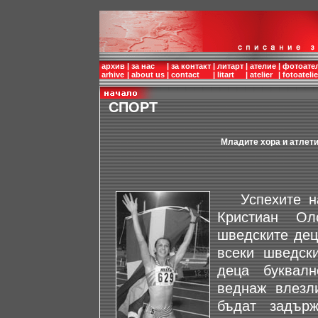
архив
|
за нас
|
за контакт
|
литарт
|
ателие
|
фотоате
arhive
|
about us
|
contact
|
litart
|
atelier
|
fotoatelie
СПОРТ
Младите хора и атлети
Успехите на 
Кристиан Ол
шведските дец
всеки шведск
деца буквал
веднаж влезл
бъдат задър