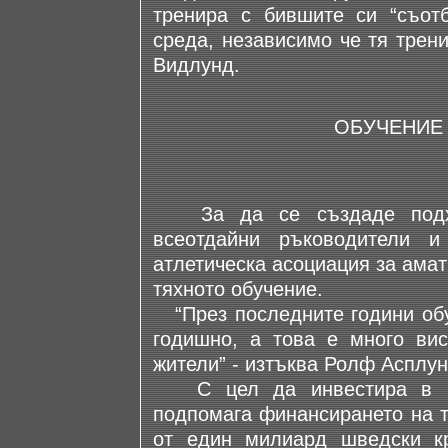
тренира с бившите си “съотб
среда, независимо че тя трени
Видлунд.
ОБУЧЕНИЕ
За да се създаде подход
всеотдайни ръководители и
атлетическа асоциация за амат
тяхното обучение.
“През последните години обу
годишно, а това е много ви
жители” - изтъква Ролф Асплун
С цел да инвестира в мла
подпомага финансирането на т
от един милиард шведски кр