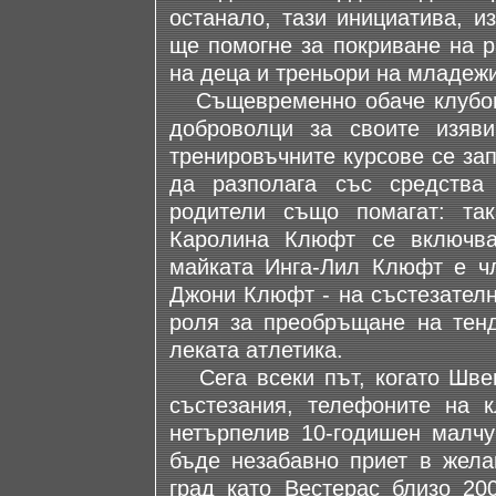
останало, тази инициатива, и
ще помогне за покриване на р
на деца и треньори на младежи
Същевременно обаче клубове
доброволци за своите изяви
тренировъчните курсове се за
да разполага със средства
родители също помагат: та
Каролина Клюфт се включва
майката Инга-Лил Клюфт е ч
Джони Клюфт - на състезателн
роля за преобръщане на тенд
леката атлетика.
Сега всеки път, когато Швец
състезания, телефоните на к
нетърпелив 10-годишен малчу
бъде незабавно приет в жела
град като Вестерас близо 20