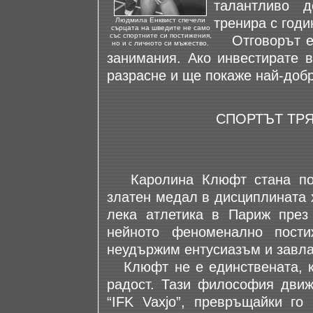
талантливо 
тренира с годи
Людмила Енквист спечели
сърцата на шведите не само
със спортните си постижения,
Отговорът е: 
но и с личното си мъжество.
занимания. Ако инвестирате в
разрасне и ще покаже най-добр
СПОРТЪТ ТРЯ
Каролина Клюфт стана попу
златен медал в дисциплината 
лека атлетика в Париж през
нейното феноменално пост
неудържим ентусиазъм и завл
Клюфт не е единствената, ко
радост. Тази философия движ
“IFK Vaxjo”, превръщайки го