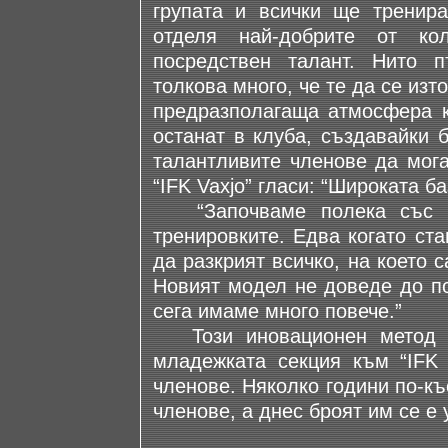
групата и всички ще тренир
отделя най-добрите от ко
посредствен талант. Нито 
толкова много, че те да се изт
предразполагаща атмосфера к
останат в клуба, създавайки 
талантливите членове да мога
“IFK Vaxjo” гласи: “Широката б
“Започваме полека със 7-
тренировките. Едва когато ст
да разкрият всичко, на което 
Новият модел не доведе до по
сега имаме много повече.”
Този иновационен метод бе
младежката секция към “IFK
членове. Няколко години по-к
членове, а днес броят им се е 