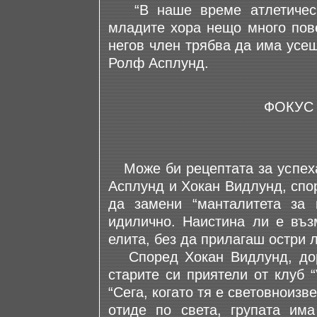
“В наше време атлетически
младите хора нещо много пове
негов член трябва да има усещ
Ролф Асплунд.
ФОКУС 
Може би рецептата за успеха 
Асплунд и Хокан Видлунд, спо
да замени “манталитета за 
идилично. Наистина ли е въз
елита, без да прилагаш остри 
Според Хокан Видлунд, дор
старите си приятели от клуб 
“Сега, когато тя е световноизв
отиде по света, групата им