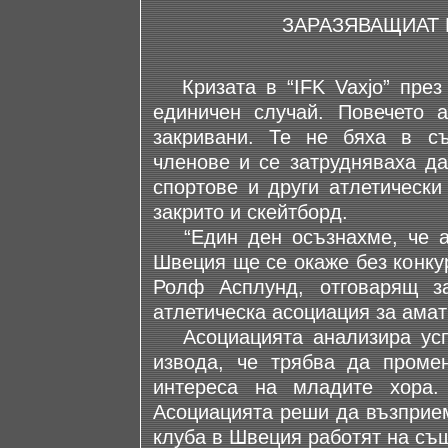
ЗАРАЗЯВАЩИАТ 
Кризата в “IFK Vaxjo” през 
единичен случай. Повечето 
закривани. Те не бяха в с
членове и се затрудняваха да
спортове и други атлетически
закрито и скейтборд.
“Един ден осъзнахме, че ак
Швеция ще се окаже без конку
Ролф Асплунд, отговарящ з
атлетическа асоциация за амат
Асоциацията анализира успе
извода, че трябва да проме
интереса на младите хора.
Асоциацията реши да възприем
клуба в Швеция работят на съ