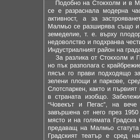
Подобно на Стокхолм и в Ма
се е разраснала модерна час
активност, а за застрояван
Малмьо се разширява също и з
земеделие, т. е. върху плодо
недоволство и подхранва чест
Индустриалният район на град
За разлика от Стокхолм и Гь
но пък разполага с крайбрежи
пясък го прави подходящо за
зелени площи и паркове, сред
Слотспаркен, както и първият 
в страната изобщо. Забележи
“Човекът и Пегас”, на вече
завършена от него през 1950 
място и на голямата Градска 
предаващ на Малмьо статута 
Градският театър е сред на