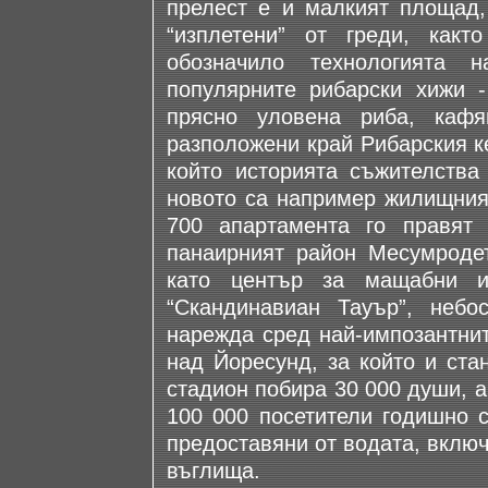
прелест е и малкият площад, 
“изплетени” от греди, какт
обозначило технологията
популярните рибарски хижи 
прясно уловена риба, кафя
разположени край Рибарския ке
който историята съжителства
новото са например жилищният
700 апартамента го правят 
панаирният район Месумродет
като център за мащабни из
“Скандинавиан Тауър”, небо
нарежда сред най-импозантнит
над Йоресунд, за който и ста
стадион побира 30 000 души, а
100 000 посетители годишно с
предоставяни от водата, включ
въглища.