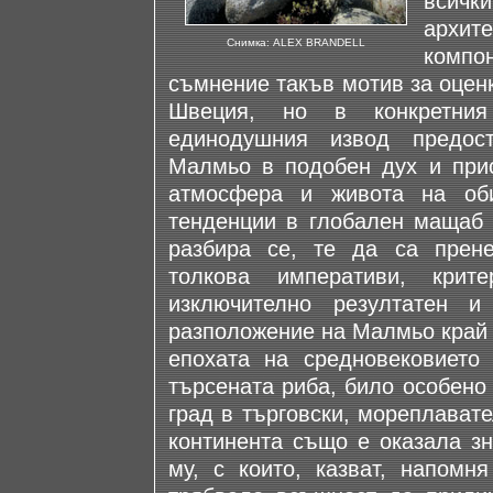
всички
архи
Снимка: ALEX BRANDELL
компон
съмнение такъв мотив за оценк
Швеция, но в конкретния
единодушния извод предос
Малмьо в подобен дух и прио
атмосфера и живота на оби
тенденции в глобален мащаб и
разбира се, те да са прене
толкова императиви, кри
изключително резултатен 
разположение на Малмьо край 
епохата на средновековието 
търсената риба, било особено
град в търговски, мореплават
континента също е оказала зн
му, с които, казват, напомн