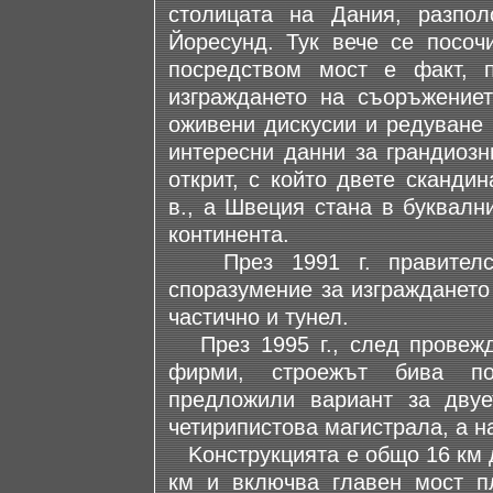
столицата на Дания, разпол
Йоресунд. Тук вече се посоч
посредством мост е факт, 
изграждането на съоръжение
оживени дискусии и редуване н
интересни данни за грандиозн
открит, с който двете сканди
в., а Швеция стана в буквалн
континента.
През 1991 г. правителст
споразумение за изграждането
частично и тунел.
През 1995 г., след провежда
фирми, строежът бива пов
предложили вариант за двуе
четирипистова магистрала, а н
Kонструкцията е общо 16 км д
км и включва главен мост п