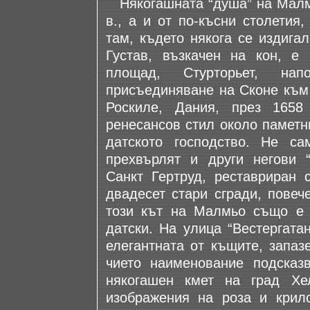
Някогашната “душа” на Малмь
в., а и от по-късни столетия
там, където някога се издига
Густав, възкачен на кон, е
площад, Стурторьет, нап
присъединяване на Сконе към 
Роскиле, Дания, през 1658
ренесансов стил около паметн
датското господство. Не с
прехвърлят и други негови “
Санкт Гертруд, реставриран 
двадесет стари сгради, повеч
този кът на Малмьо също е с
датски. На улица “Вестергата
елегантната от къщите, запазе
чието наименование подсказв
някогашен кмет на град Хе
изображения на роза и крил