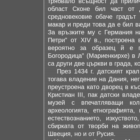
трябвало всъщност да прилич
област Сконе бил част от 
средновековие обаче градът 
макар и преди това да е бил 
За връзките му с Германия н
Петри” от ХIV в., построена 
вероятно за образец й е п
Богородица” (Мариенкирхе) в 
са други две църкви в града, к
През 1434 г. датският крал
тогава владение на Дания, не
преустроена като дворец в къ
Кристиан III, пак датски вла
музей с впечатляващи кол
археологията, етнографията, 
естествознанието, изкуствот
сбирката от творби на живо
Швеция, но и от Русия.