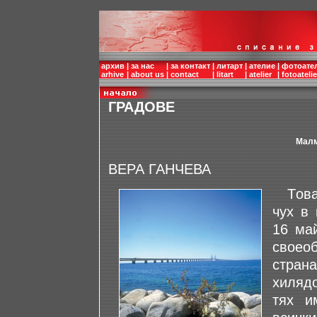
архив
|
за нас
|
за контакт
|
литарт
|
ателие
|
фотоате
arhive
|
about us
|
contact
|
litart
|
atelier
|
fotoatelie
ГРАДОВЕ
Малм
ВЕРА ГАНЧЕВА
Tова 
чух в
16 май
свое
стра
хилядо
тях и