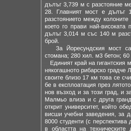
дълъг 3,739 м с разстояние м
28. Главният мост е дълъг 1
разстоянието между колоните 
което го прави най-високата 
дълъг 3,014 м със 140 м разс
брой.
За Йоресундския мост са у
стомана; 280 хил. м3 бетон; 60
Единият край на гигантския мо
някогашното рибарско градче 
своите близо 17 км това се сч
бе в експлоатация през лятото
нов възход и за този град, и 
Малмьо влиза и с друга гранд
открит университет, който об
висши учебни заведения, за д
8000 студенти (с перспектива 
в областта на техническите 