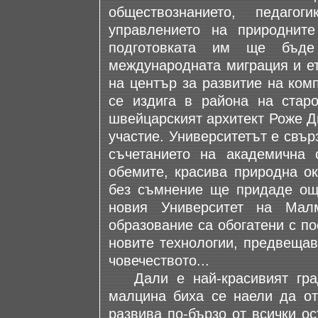
обществознанието, педагог
управлението на природнит
подготовката им ще бъде
международната миграция и ет
на център за развитие на ком
се издига в района на стар
швейцарският архитект Роже Д
участие. Университетът е свър
съчетанието на академична 
обемите, красива природна ок
без съмнение ще придаде още
новия Университет на Мал
образование са обогатени с п
новите технологии, предвеща
човечеството...
Дали е най-красивият град
малцина биха се наели да от
развива по-бързо от всички о