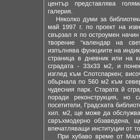
център представлява голя
галерия.
Няколко думи за библиотекат
май 1997 г. по проект на изв
свързал я по остроумен начин
творение “календар на све
изпълнява функциите на индик
страница в дневник или на к
сградата - 33х33 м2, и поне
изглед към Слотспаркен; висо
обърнала по 560 м2 към север
чудесния парк. Старата й сгр
поради реконструкция, но 
посетители, Градската библио
хил. м2, ще може да обслужва
свръхмодерно обзаведена, ще
впечатляващи институции от то
При хубаво време от Малмь