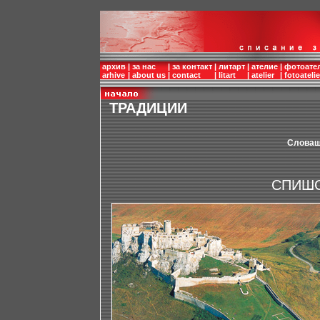
архив
|
за нас
|
за контакт
|
литарт
|
ателие
|
фотоате
arhive
|
about us
|
contact
|
litart
|
atelier
|
fotoatelie
ТРАДИЦИИ
Словаш
СПИШС