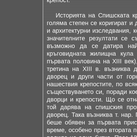
крепост.
Историята на Спишската кре
голяма степен се коригират и
и архитектурни изследвания, к
значителните резултати се с
възможно да се датира най-
кръговидната жилищна кула 
първата половина на XIII век)
третина на XIII в. възниква 
дворец и други части от гор
нашествия крепостите, по вся
съществуването си, поради ко
дворци и крепости. Що се отн
той дарява на спишския про
дворец. Така възниква т. нар.
беше обявен за първата прис
време, особено през втората по