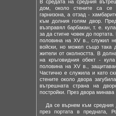
В средата на средния вътре
дом, около стените са се
гарнизона, а отзад - хамбари
към долния голям двор. Пред
възправял барбакан, т. е. кул
за да стигне човек до портата
половина на XV в., служил н
войски, но можел също така 
жители от околността. В долн
на кръговидния обект - кула
половина на XV в., защитава
Частично е служила и като ск
стените около двора загубила
вътрешната страна на двор
постройки. През двора минава 
Да се върнем към средния д
през портата в предната, Р