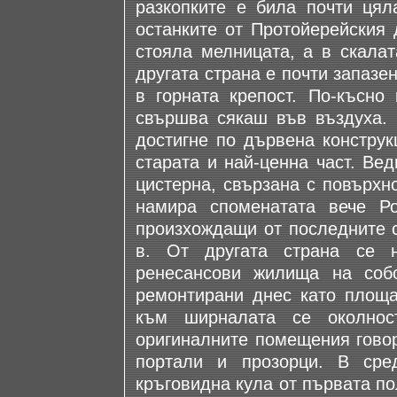
разкопките е била почти цял
останките от Протойерейския 
стояла мелницата, а в скала
другата страна е почти запазе
в горната крепост. По-късно
свършва сякаш във въздуха.
достигне по дървена конструк
старата и най-ценна част. Ве
цистерна, свързана с повърхн
намира споменатата вече Ро
произхождащи от последните с
в. От другата страна се н
ренесансови жилища на собс
ремонтирани днес като площа
към ширналата се околнос
оригиналните помещения говор
портали и прозорци. В ср
кръговидна кула от първата пол