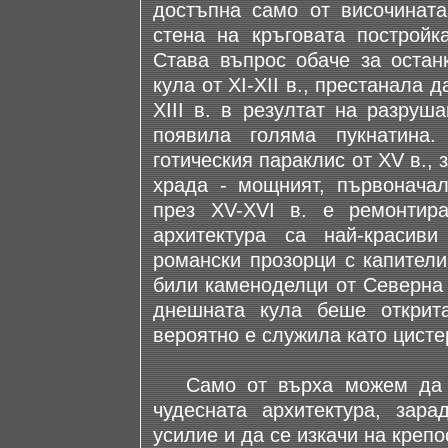
достъпна само от височинат
стена на кръговата постройк
Става въпрос обаче за остан
кула от XI-XII в., престанала
XIII в. в резултат на разруш
появила голяма пукнатина
готическия параклис от XV в., 
храда - мощният, първоначал
през XV-XVI в. е ремонтира
архитектура са най-красив
романски прозорци с капители.
били каменоделци от Северна 
днешната кула беше открит
вероятно е служила като цисте
Само от върха можем да в
чудесната архитектура, зар
усилие и да се изкачи на крепо