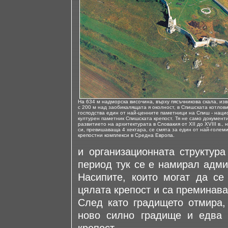
На 634 м надморска височина, върху пясъчникова скала, из
с 200 м над заобикалящата я околност, в Спишската котлов
господства един от най-ценните паметници на Спиш - нац
културен паметник Спишската крепост. Тя не само документ
развитието на архитектурата в Словакия от XII до XVIII в., 
си, превишаваща 4 хектара, се смята за един от най-голем
крепостни комплекси в Средна Европа.
и организационната структура
период тук се е намирал адми
Насипите, които могат да се
цялата крепост и са преминав
След като градището отмира,
ново силно градище и едва 