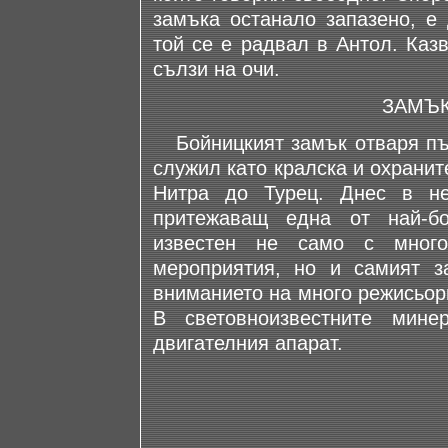
замъка останало запазено, е 
той се е радвал в Антол. Каз
сълзи на очи.
ЗАМЪК
Бойницкият замък отваря пътя
служил като кралска и охранит
Нитра до Турец. Днес в не
притежаващ една от най-бо
известен не само с много
мероприятия, но и самият з
вниманието на много режисьор
В световноизвестните мин
двигателния апарат.