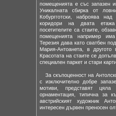
помещенията е със запазен ин
Уникалната сбирка от лов
Кобургготски, наброява над
коридори на двата етажа
посетителите са стаите, обза
помещенията например има
Терезия дава като сватбен по
Мария-Антоанета, в другото
Красотата на стаите се допъл
специален паркет и стари карт
За скъпоценност на Антолски
с изключително добре запазе
мотиви, представят цяла 
орнаментация, типична за к
австрийският художник Ан
интересен дървен преносен олт