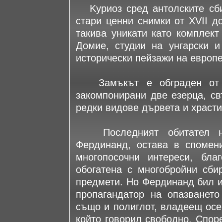
Kуриоз сред антолските сби
стари ценни снимки от ХVII д
такива уникати като комплект
Домие, студии на унгарски 
исторически пейзажи на европе
Замъкът е обграден от па
закомпонирани две езерца, св
редки видове дървета и храсти
Последният обитател на 
Фердинанд, остава в спомен
многопосочни интереси, бла
обогатена с многобройни сби
предмети. Но Фердинанд бил и
пропагандатор на опазванет
също и полиглот, владеещ осе
който говорил свободно. Спор