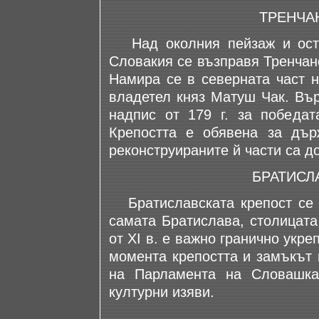
ТРЕНЧА
Над околния пейзаж и оста
Словакия се възправя Тренчанс
Намира се в северната част н
владетел княз Матуш Чак. Вър
надпис от 179 г. за победат
Крепостта е обявена за дър
реконструираните й части са д
БРАТИСЛ
Братиславската крепост се и
самата Братислава, столицата 
от XI в. е важно гранично укр
момента крепостта и замъкът 
на Парламента на Словашка
културни изяви.