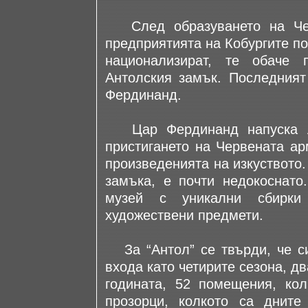
След образуването на Чехо
предприятията на Кобургите по
национализират, те обаче
Антолския замък. Последният
Фердинанд.
Цар Фердинанд напуска Ан
пристигането на Червената ар
произведенията на изкуството.
замъка, е почти недокоснато
музей с уникални сбирки 
художествени предмети.
За “Антол” се твърди, че си
входа като четирите сезона, д
годината, 52 помещения, кол
прозорци, колкото са дните