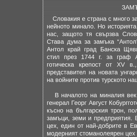
ЗАМЪ
Словакия е страна с много за
нейното минало. Но историята
нас, защото тя свързва Слов
Става дума за замъка “Антол
Антол край град Банска Щявн
стил през 1744 г. за граф
готическа крепост от ХV в.
представител на новата унгар
на войните против турското на
В началото на миналия век 
генерал Георг Август Кобурггот
късно на българския трон, по
замъци, земи и предприятия. 
цех, един от най-добрите в Ев
модерният стоманолеярен цех 