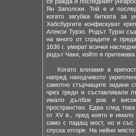
се ражда и последният унгарск
Ян Заполски. Той е и послед
когато загубва битката за у
Хабсбургите конфискуват креп
Алекси Турзо. Родът Турзо съ
на много от сградите е преда
1636 г. умират всички наследн
родът Чаки, който я притежава 
Kогато влизаме в крепостт
напред находчивото укреплен
самотно стърчащите зидани с
чрез греди и съставлявали п
имало дълбок ров и висок
пространство. Едва след това
от XV в., пред която е имало
само с падащ мост, но и със 
спуска отгоре. На нейно място