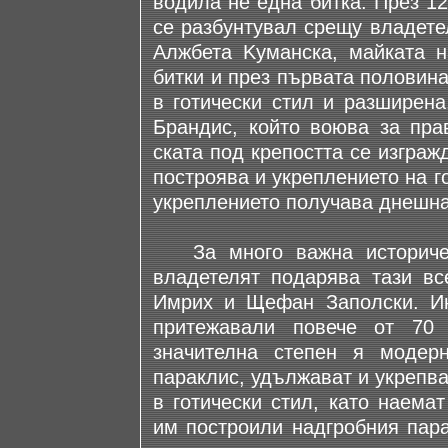
водила не една битка. През 12
се разбунтувал срещу владете
Алжбета Kуманска, майката н
битки и през първата половина
в готически стил и разширена
Брандис, който воюва за пра
ската под крепостта се изграж
построява и укреплението на 
укреплението получава днешна
За много важна историческ
владетелят подарява тази вс
Имрих и Щефан Заполски. Ин
притежавали повече от 70
значителна степен я модерн
параклис, удължават и укрепв
в готически стил, като наема
им построили надгробния пара