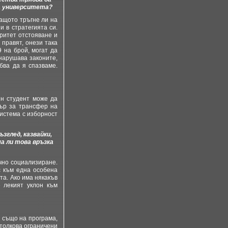
за университета?
Защото тръгне ли на
и в стратегията си.
оритет отстояване и
 правят, онези така
9 на брой, могат да
нарушава законите,
бва да я спазваме.
н студент може да
тър за трансфер на
система с изборност
зглед, казвайки,
а ли това връзка
чно социализиране.
с към една особена
та. Ако има някакъв
е лекият уклон към
е също на програма,
 толкова ограничени