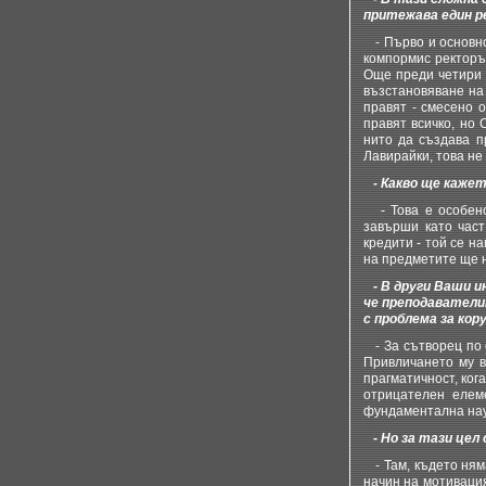
притежава един р
- Първо и основно 
компормис ректорът
Още преди четири г
възстановяване на 
правят - смесено о
правят всичко, но
нито да създава п
Лавирайки, това не
- Какво ще кажет
- Това е особено
завърши като част
кредити - той се н
на предметите ще 
- В други Ваши и
че преподаватели
с проблема за ко
- За сътворец по 
Привличането му в
прагматичност, ког
отрицателен елеме
фундаментална наук
- Но за тази цел 
- Там, където няма
начин на мотивация