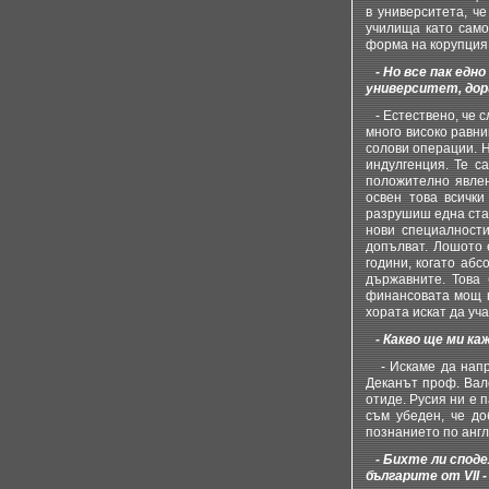
в университета, ч
училища като само
форма на корупция
- Но все пак едно
университет, дори
- Естествено, че с
много високо равни
солови операции. 
индулгенция. Те с
положително явлен
освен това всички
разрушиш една стар
нови специалности
допълват. Лошото 
години, когато аб
държавните. Това 
финансовата мощ н
хората искат да уч
- Какво ще ми каж
- Искаме да напра
Деканът проф. Вал
отиде. Русия ни е 
съм убеден, че до
познанието по англ
- Бихте ли споде
българите от VII - V