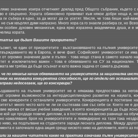
ямо значение изигра отчетният доклад пред Общото събрание, където с 
во е свършено. Хората обикновено привикват към някои добри неща и, не
 ги събера в едно, за да могат да се усетят. Мисля, че това беше най-ва
 не съм хвърлял думи напразно. Много хора са го знаели разбира се, но Вс
ин особен духовен механизъм, една ярко изразена академична душа, и е м
ечелиш хората.
ататък ще бъдат Вашите приоритети?
смет, че един от приоритетите - възстановяването на пълния университет
твърждаването му в Европа, е вече факт. Софийският университет си има
 е от огромно значение дали е пълен - това нещо стана в самото начало на
тет е изключително важен - това е обявяването на СУ за национален. 
мата ми трябва да бъде осъзнат и като важна задача от самата държава.
 че по някакъв начин обявяването на университета за национална инс
ние на неговата конкурентна способност, ще го отдели от останалит
направи недосегаем, ще го консервира?
аването на пълния университет не е някакава предпоставка за негова
ат огромни възможности за интердисциплинарно развитие на науката, ко
 сме конкуренти с останалите университети. Конкуренцията е постигане на 
тетът много често като че ли се състезава сам със себе си. Което не е до
вие мрежа от висши учебни заведения, в която конкуренцията да бъде ясно
е кой ще продаде повече дипломи, а в постигане на високо равнище на обуч
ажно намаляване броя на университетите и ликвидиране на тази така нездр
о ниво, на подлъгване на студентите заради лесната диплома. Между друго
мента е започнало една акция срещу ниското ниво на дипломите, която аз п
или за нашите читатели какво на практика означава пълен университ