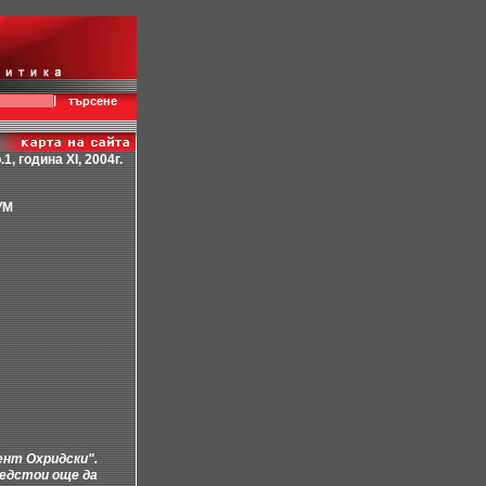
|
търсене
.1, година XI, 2004г.
УМ
ент Охридски".
редстои още да