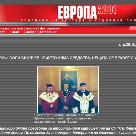
|
онтакт
|
литарт
|
ателие
|
фотоателие
act
|
litart
|
atelier
|
fotoatelier
стр.39, бр
РОФ. БОЯН БИОЛЧЕВ: КЪДЕТО НЯМА СРЕДСТВА, НЕЩАТА СЕ ПРАВЯТ С 
С ректорите на Варшавския и Ягелонския /
Краков/ университет пред портрета на
първия ректор - проф. Балан
наскоро бяхте преизбран за втори мандат като ректор на СУ “Св. Клим
бота досега Ви помогна да спечелите доверието на колегите и какво п