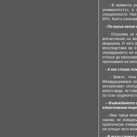
- В момента унив
университетът, в
специалности. Ние
95%. Което означав
- По какъв начин
- Отразява се на
впечатление на мо
медицина. И като 
впоследствие му е
оправданието не е
отнася до признава
признаване на него
- А как става то
- Вижте, тези н
Междудържавни ко
интересуват спогод
когато види, че то
за този труднопост
-- Въвеждането о
единствения тарт
- Има такъв момен
оказва, че изведн
практически очевид
не усещат като кон
- В тази сложна с