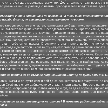
е не си струва да разсъждавам върху тях. Доста голяма е тази проказа в 
то роене на висши училища с наемни преподаватели представлява една 
.
 държавно учебно заведение е по-изложено на този риск, отколкото час
 поради факта, че във втория заплащането е по-високо.
лед като университетът е частен, там нещата ще бъдат много по-проследими
ще, включително финансовата. Преподавателите не си играят с хляба, за д
Но в частните университети корупцията идва понякога от превръщането на д
а трудно проверими за много от своите дейности, но като цяло появата 
ие. Най-напред частните университети са много по-мобилни от субсидира
 градят себе си от нулата. Строителите знаят много добре, че по-лесн
а сграда и да построиш нова върху нея, отколкото да ремонтираш старата. 
, които ги нямаше в държавните университети, се появиха в частните. А 
е, когато тръгва да се фаворизира една от формите на обучение. Както тов
солютно с цел да се подпомогнат частните университети беше забранено пл
беше абсолютен акт на реверанс към първите, което в крайна сметка с
а държавните и не допринесе кой знае колко за набирането на студенти. 
ат и желаещите винаги са много, независимо от демографския срив.
ете за идеята да се създаде лицензационен център по руски език към С
вим ТОРФЕЛ по руски език и той да се осъществява във факултета по сл
ери Стефанов много амбициозно се е заел с тази задача. Времето на прим
партньор. И огромен пазар. Трябва човек да е луд, за да се обръща нарочно на
брото познаване на руски език ще се превърне скоро време във втори в
ийски.
лили нещо за вашите творчески планове? В момента работите над исто
III в.?