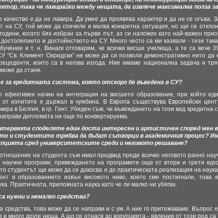
ектор, така че лавирайки между нещата, да извлече максимална полза 
качество е да не лавира. Да умее да проявява характер и да не се огъва. 
 на СУ, той може да спечели в малка конкретна ситуация, но ще се отклон
одини, когато бях избран за първи път, аз си наложих като най-важен при
достолепието и достойнството на СУ. Много често са ми казвали - тези така
бучение и т. н. Винаги отговарям, че всички висши училища, а те са вече 3
 СУ “Св. Климент Охридски” не може да си позволи демонстративно нито да 
рецеденти, които са в негова изгода. Ние имаме национална задача и тря
 може да стане.
е за кредитната система, която отскоро бе въведена в СУ?
 ефективен начин на интеграция на висшето образование, при който еди
 от изпитите е държал в чужбина. В Европа съществува Европейски цен
амира в Белгия, в гр. Гент. Убеден съм, че въвеждането на този вид кредитна 
направи дипломата ни още по конвертируема.
нтервюта споделяте един доста интересен и артистичен според мен въ
те и студентите трябва да бъдат сътворци в академичния процес? Им
рупцията сред университетските среди и неговото решаване?
отношение на студента съм имал предвид преди всичко неговото ранно нау
 научни програми, привеждането на програмите още от втори и трети кур
ато студентът ще може да се докосва и до практическата реализация на наука
нт в образованието извън високото ниво, което сме постигнали, това 
а. Практичната, приложната наука като че ли малко ни убягва.
са нужни и немалко средства?
 средства, това може да се направи и с ум. А ние го притежаваме. Въпрос 
 и много други неща. А що се отнася до корупцията - явления от този род са