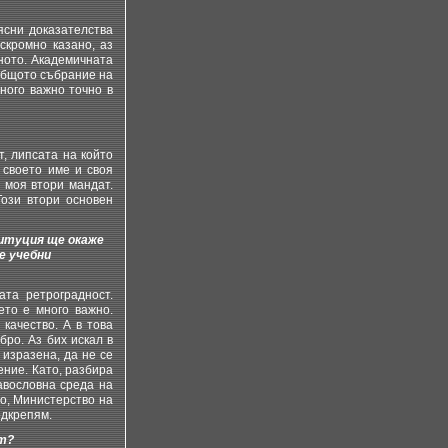
ясни доказателства
скромно казано, аз
жното. Академичната
еобщото събрание на
ного важно точно в
, липсата на който
 своето име и своя
 моя втори мандат.
Този втори основен
титуция ще окаже
е учебни
та ретроградност.
ето е много важно.
качество. А в това
бро. Аз бих искал в
 изразена, да не се
ение. Като, разбира
авословна среда на
то, Министерство на
одкрепям.
ет?