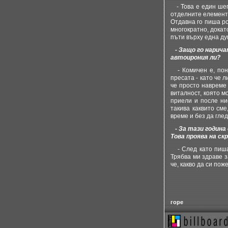
- Това е един шего
отделните елементи
Отдавна го пиша ро
многократно, докат
пъти върху една ду
- Защо го нарича
автоирония ли?
- Комичен е, поне
пресата - като че 
че просто навреме
виталност, която м
приели и после ни
такива каквито см
време и без да гле
- За тази година 
Това проява на ск
- След като пиша 
Трябва ми здраве з
че, какво да си пож
горе