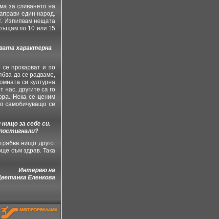
ума за сливането на
направи един народ.
ст. Изпипвам нещата
връщам по 10 или 15
овата характерна
 се прокарват и по
ябва да се радваме,
омната си културна
 нас, другите са го
ора. Нека се ценим
но самобичуващо се
нищо за себе си.
 постигнали?
трябва нищо друго.
още съм здрав. Така
Интервю на
Цветанка Еленкова