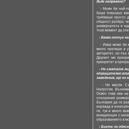
бъде направено?
- Може би най-гол
беше показано как
трябваше просто да
общност разбра, че
университета е ед
този момент да сп
- Какви оттук н
- Имах може би къ
много пречеше в у
авторитет, но пък
Другият ми приори
приоритет в програ
- Не смятате ли,
отрицателно влия
заведения, ще го 
- Не мисля. Създ
Напротив. Възникв
Освен това ние не
отношение универси
България да се раз
изражда в изхитрян
се, тук е много в
конкуренция с ниск
образованието в мо
- Бихте ли обясн