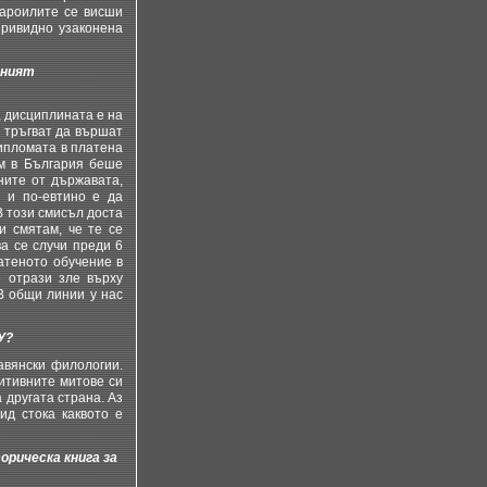
нароилите се висши
привидно узаконена
тният
, дисциплината е на
а тръгват да вършат
ипломата в платена
им в България беше
ните от държавата,
о и по-евтино е да
В този смисъл доста
и смятам, че те се
а се случи преди 6
атеното обучение в
е отрази зле върху
В общи линии у нас
У?
авянски филологии.
итивните митове си
 другата страна. Аз
ид стока каквото е
рическа книга за