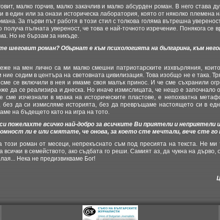
вит, малко горчив, малко закачлив и малко абсурден роман. В него става д
 в един или за онази историческа лаборатория, която от няколко племена 
мана. За първи път работя в този стил с толкова голяма вътрешна уверено
о получа пълната увереност, че това е най-точното изречение. Понякога се 
ма. Но не бързам за никъде.
те шеговит роман? Обърнат е към психологията на българина, към нег
же на мен лично са ми малко смешни патриотарските изхвърляния, които
ли ние седим в центъра на световната цивилизация. Това изобщо не е така. Тр
 сме се включили в нея и имаме своя малък принос. И че сме съхранили огр
оже да се реализира и днеска. Но иначе измислицата, че нещо е започнало от
е сме изчезнали в мрака на историческите пластове, е непохватна метаф
е, без да си измисляме историята, без да превръщаме настоящето си в ед
даме на бъдещето като на игра на тото.
си пожелахте всичко най-добро за всичките Ви приятели и неприятели и 
ромност ли е или смятате, че онова, за което сте мечтали, вече сте го
този роман от месеци, непрекъснато съм под пресията на текста. Не ми 
а всички в семейството, ако съдбата го реши. Самият аз, да чукна на дърво, 
елая... Нека не предизвикваме Бог!