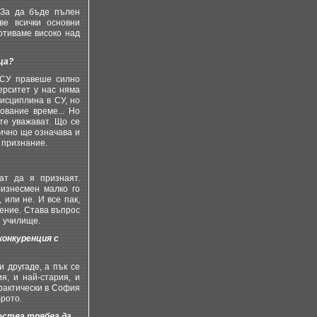
 За да бъде пълен
ве всички основни
отиваме високо над
ца?
 СУ правеше силно
ерситет у нас няма
исциплина в СУ, но
ование време... Но
те уважават. Що се
тично ще означава и
 признание.
т да я признаят.
изнесмен малко го
 или не. И все пак,
шение. Става въпрос
е училище.
конкуренция с
 другаде, а пък се
я, и най-стария, и
практически в София
брото.
чества трябва да