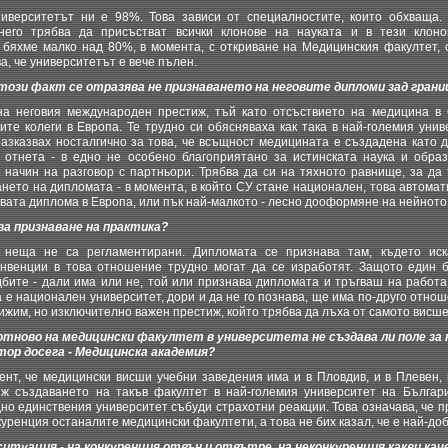
ерситетът ни е 98%. Това зависи от специалностите, които обхваща.
 него трябва да присъстват всички клонове на науката и в тези клоно
 бяхме малко над 80%, в момента, с откриване на Медицинския факултет, 
а, че университетът е вече пълен.
 този факт се отразява не признаването на неговите дипломи зад грани
 неговия международен престиж, тъй като отсъствието на медицина в
ите колеги в Европа. Те трудно си обясняваха как така в най-големия унив
разказвах носталгично за това, че всъщност медицината е създадена като д
 отнета - в едно не особено благоприятано за истинската наука и образ
 начин на разговор с партньори. Трябва да си на тяхното равнище, за да 
нето на дипломата - в момента, в който СУ стане национален, това автома
вата диплома в Европа, или пък най-малкото - лесно дооформяне на нейното
ва признаване на практика?
еща не са регламентирани. Дипломата се признава там, където иска
нвенции в това отношение трудно могат да се изработят. Защото един б
бите - дали има или не, той или признава дипломата и тръгваш на работа,
ва е национален университет, дори и да не го познава, ще има по-друго отно
ижим, но изключително важен престиж, който трябва да лъха от самото висш
тново на медицински факултет в университета не създава ли поле за 
ор досега - Медицинска академия?
т, че медицински висши учебни заведения има и в Пловдив, и в Плевен, и
ъж създаването на такъв факултет в най-големия университет на Българи
но единствения университет събуди страхотни реакции. Това означава, че 
куренция останалите медицински факултети, а това не бих казал, че е най-до
итуация - на конкуренция отвън и отвътре, на неконкуренция какви ка