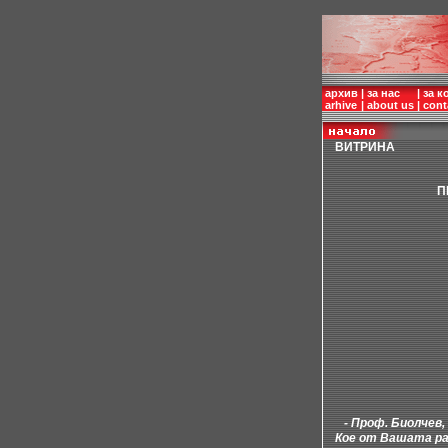
архив
|
за нас
|
за к
arhive
|
about us
|
cont
ВИТРИНА
П
- Проф. Биолчев, 
Кое от Вашата ра