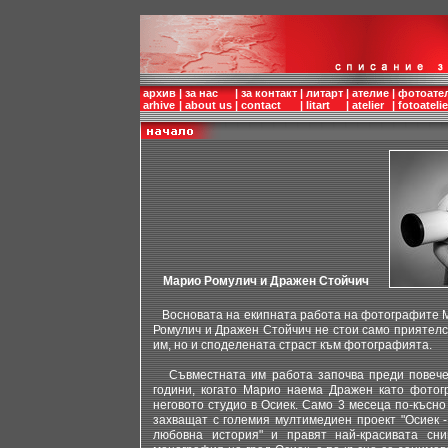
архив
|
за нас
|
за контакт
|
литарт
|
ателие
|
фотоате
arhive
|
about us
|
contact
|
litart
|
atelier
|
fotoatelie
Марио Ромулич и Дражен Стойчич
Восновата на екипната работа на фотографите 
Ромулич и Дражен Стойчич не стои само приятелс
им, но и споделената страст към фотографията.
Съвместната им работа започва преди повече
години, когато Марио наема Дражен като фотог
неговото студио в Осиек. Само 3 месеца по-късно
захващат с големия мултимедиен проект "Осиек -
любовна история" и правят най-красивата сни