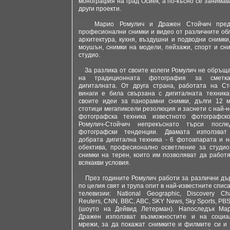
монография на град Осиек, а по-късно се занимав
други проекти.
Марио Ромулич и Дражен Стойчич предл
професионални снимки и видео от различните обл
архитектура, кухня, въздушни и подводни снимки
моушън, снимки на модели, пейзажи, спорт и сни
студио.
За разлика от своите колеги Ромулич не обръща
на традиционната фотография за сметк
дигиталната. От друга страна, работата на Ст
винаги е била свързана с дигиталната техника
своите идеи за панорамни снимки, дълги 12 м
стотици мегапиксели резолюция и заснети с най-
фотографска техника известното фотографск
Ромулич-Стойчич непрекъснато търси после
фотографски тенденции. Двамата използват
добрата дигитална техника - 6 фотоапарата и н
обектива, професионално осветление за студио
снимки на терен, които им позволяват да работя
всякакви условия.
През годините Ромулич работи за различни дъ
по целия свят и трупа опит в най-известните спис
телевизии: National Geographic, Discovery Cha
Reuters, CNN, BBC, ABC, SKY News, Sky Sports, PB
(шоуто на Дейвид Летерман). Напоследък Ма
Дражен използват възможностите и на социа
мрежи, за да покажат снимките и филмите си и 