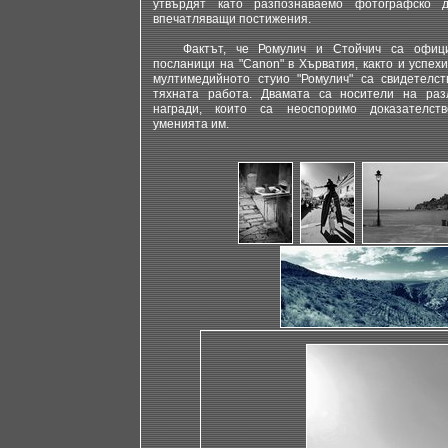
утвърдят като разпознаваемо фотографско 
впечатляващи постижения.
Фактът, че Ромулич и Стойчич са офиц
посланици на "Canon" в Хърватия, както и успех
мултимедийното стуио "Ромулич" са свидетелст
тяхната работа. Двамата са носители на раз
награди, които са неоспоримо доказателст
уменията им.