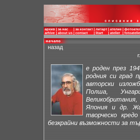
архив
|
за нас
|
за контакт
|
литарт
|
ателие
|
фотоате
arhive
|
about us
|
contact
|
litart
|
atelier
|
fotoatelie
назад
Г
е роден през 19
родния си град п
авторски изложб
Полша, Унгар
Великобритания
Япония и др. Ж
творческо кредо
безкрайни възможности за тъ