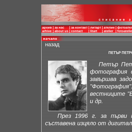
архив
|
за нас
|
за контакт
|
литарт
|
ателие
|
фотоате
arhive
|
about us
|
contact
|
litart
|
atelier
|
fotoatelie
назад
ПЕТЪР ПЕТР
Петър Петров
фотография с
завършва зад
"Фотография"
вестниците "В
и др.
През 1996 г. за първи пъ
съставена изцяло от дигита