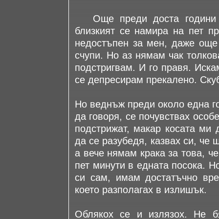
Още преди доста години п
близкият се намира на пет пр
недостъпен за мен, даже още
счупи. Но аз нямам чак толков
подстригвам. И го правя. Иска
се депресирам прекалено. Скуб
Но веднъж преди около една го
да говоря, се почувствах особ
подстрижат, макар косата ми 
да се разубедя, казвах си, че
а вече нямам крака за това, ч
пет минути в едната посока. Но
си сам, имам достатъчно вре
което разполагах в излишък.
Облякох се и излязох. Не б