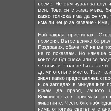
време. Не съм чувал за друг ч
мен. Това си е жива мъка, б
какво толкова има да се чуе, 
има ли нещо за казване? Има, 
Най-накрая пристигнах. Отв
променя. Вътре всичко бе раз
Поздравих, обаче той не ме по
не го показвам. Но нямаше 
които се бръснеха или се подст
че всички столове бяха заети.
да ми отстъпи място. Тези, ко
знаят какво представлява стар
и се загледах в минувачите п
искам да правя, защото 
Вежливостта я приемам, но с
животните. Често бях наблюда
нима оттогава светът е стана