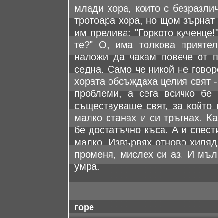
млади хора, които с безразл
тротоара хора, но щом зърнат 
им прелива: "Горкото кученце!
те?" О, има толкова прияте
наложи да чакам повече от п
седна. Само че никой не гово
хората обсъждаха целия свят -
проблеми, а сега всичко бе 
съществуваше свят, за който 
малко станах и си тръгнах. К
бе достатъчно къса. А и спест
малко. Извървях отново хиляд
променя, мислех си аз. И мъл
умра.
горе