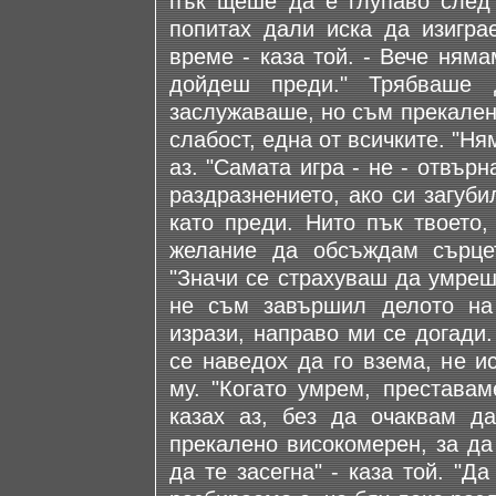
пък щеше да е глупаво след ц
попитах дали иска да изигра
време - каза той. - Вече ням
дойдеш преди." Трябваше 
заслужаваше, но съм прекалено
слабост, една от всичките. "Ня
аз. "Самата игра - не - отвърн
раздразнението, ако си загуб
като преди. Нито пък твоето,
желание да обсъждам сърцет
"Значи се страхуваш да умреш.
не съм завършил делото на 
изрази, направо ми се догади.
се наведох да го взема, не и
му. "Когато умрем, преставам
казах аз, без да очаквам д
прекалено високомерен, за да
да те засегна" - каза той. "Д