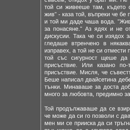
той си живееше там, където 
жив" - каза той, въпреки че бе 
и той ми даде чаша вода. "Живо
за понасяне." Аз ядях и не 
дискусии. Така че си изядох 
гледаше втренчено в някакв
изправех, а той не си отмести
той със сигурност щеше да
присъствие. Или казано по
присъствие. Мисля, че съвест
Беше написал двайсетина дебе
тънки. Минаваше за доста доб
много за любовта, предимно за
Той продължаваше да се взира
че може да си го позволи с дв
мен ми се прииска да си тръгн