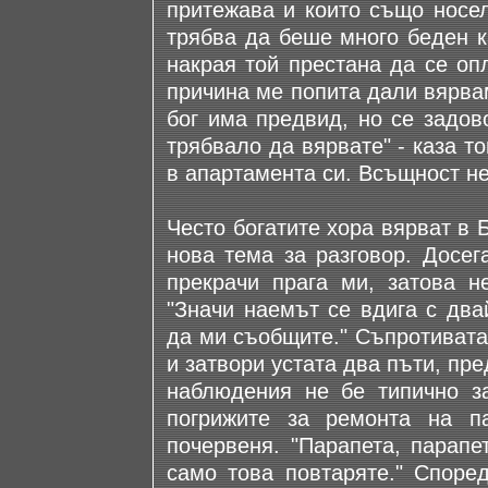
притежава и които също носел
трябва да беше много беден к
накрая той престана да се оп
причина ме попита дали вярвам
бог има предвид, но се задов
трябвало да вярвате" - каза то
в апартамента си. Всъщност не
Често богатите хора вярват в 
нова тема за разговор. Досег
прекрачи прага ми, затова 
"Значи наемът се вдига с два
да ми съобщите." Съпротивата
и затвори устата два пъти, пре
наблюдения не бе типично з
погрижите за ремонта на п
почервеня. "Парапета, парапе
само това повтаряте." Споре