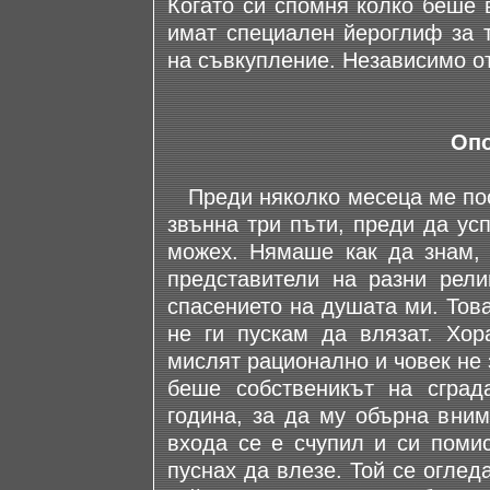
Когато си спомня колко беше 
имат специален йероглиф за 
на съвкупление. Независимо от
Опо
Преди няколко месеца ме посе
звънна три пъти, преди да ус
можех. Нямаше как да знам, 
представители на разни религ
спасението на душата ми. Това
не ги пускам да влязат. Хор
мислят рационално и човек не з
беше собственикът на сград
година, за да му обърна вним
входа се е счупил и си помис
пуснах да влезе. Той се огледа