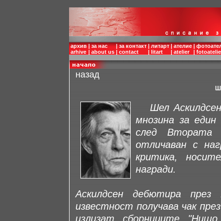
архив
|
за нас
|
за контакт
|
литарт
|
ателие
|
фотоате
arhive
|
about us
|
contact
|
litart
|
atelier
|
fotoatelie
назад
Ш
Шел Аскилдсен е
мнозина за един
след Втората 
отличаван с на
критика, носит
награди.
Аскилдсен дебютира през 
известност получава чак през
излизат сборниците "Нищо