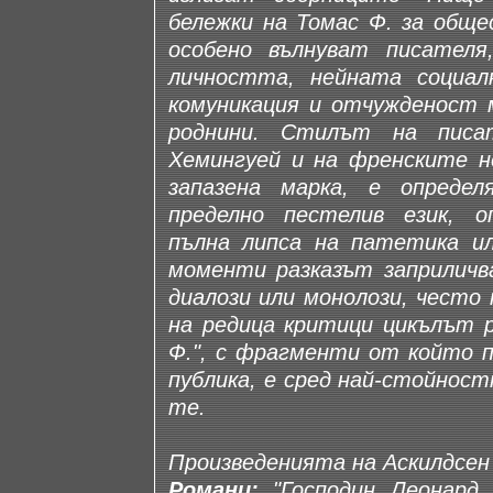
бележки на Томас Ф. за обще
особено вълнуват писателя
личността, нейната социал
комуникация и отчужденост 
роднини. Стилът на писа
Хемингуей и на френските н
запазена марка, е опреде
пределно пестелив език, о
пълна липса на патетика ил
моменти разказът заприличв
диалози или монолози, често
на редица критици цикълът р
Ф.", с фрагменти от който 
публика, е сред най-стойност
те.
Произведенията на Аскилдсен 
Романи:
"Господин Леонард 