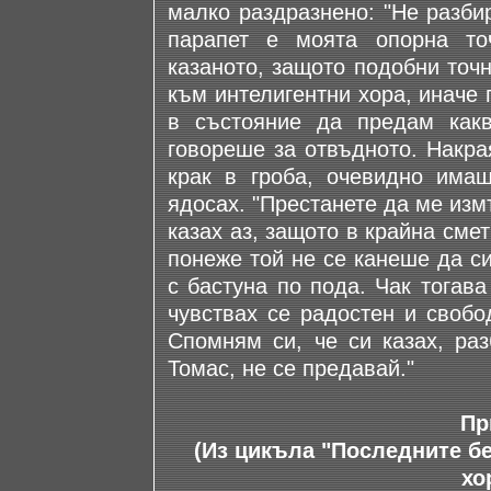
малко раздразнено: "Не разби
парапет е моята опорна то
казаното, защото подобни точ
към интелигентни хора, иначе 
в състояние да предам как
говореше за отвъдното. Накра
крак в гроба, очевидно има
ядосах. "Престанете да ме из
казах аз, защото в крайна сме
понеже той не се канеше да си
с бастуна по пода. Чак тогава
чувствах се радостен и свобо
Спомням си, че си казах, раз
Томас, не се предавай."
Пр
(Из цикъла "Последните бе
хо