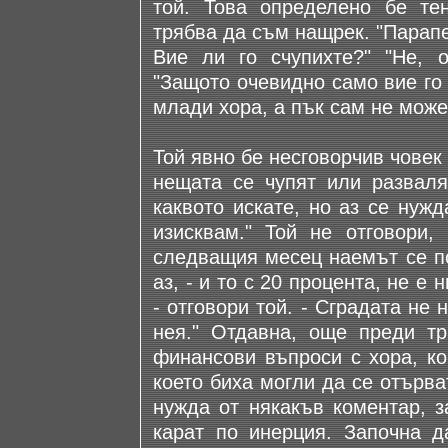
той. Това определено бе те
трябва да съм нащрек. "Парапет
Вие ли го счупихте?" "Не, 
"Защото очевидно само вие го
млади хора, а пък сам не може 
Той явно бе несговорчив човек 
нещата се чупят или развалят
каквото искате, но аз се нуж
изисквам." Той не отговори,
следващия месец наемът се по
аз, - и то с 20 процента, не е 
- отговори той. - Сградата не 
нея." Отдавна, още преди т
финансови въпроси с хора, ко
което биха могли да се отърва
нужда от някакъв коментар, з
карат по инерция. Започна да