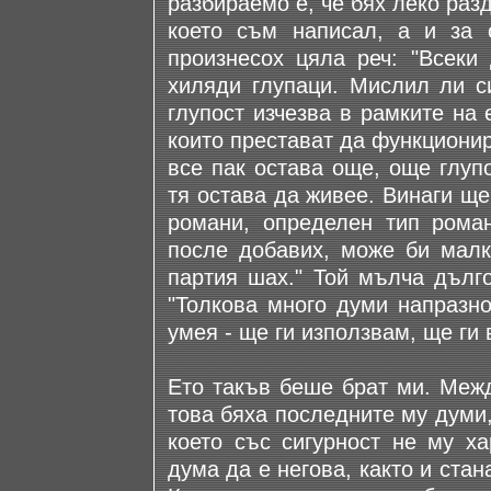
разбираемо е, че бях леко разд
което съм написал, а и за 
произнесох цяла реч: "Всеки 
хиляди глупаци. Мислил ли си
глупост изчезва в рамките на
които престават да функционир
все пак остава още, още глупо
тя остава да живее. Винаги ще
романи, определен тип роман
после добавих, може би малк
партия шах." Той мълча дълго
"Толкова много думи напразно
умея - ще ги използвам, ще ги 
Ето такъв беше брат ми. Межд
това бяха последните му думи,
което със сигурност не му х
дума да е негова, както и стан