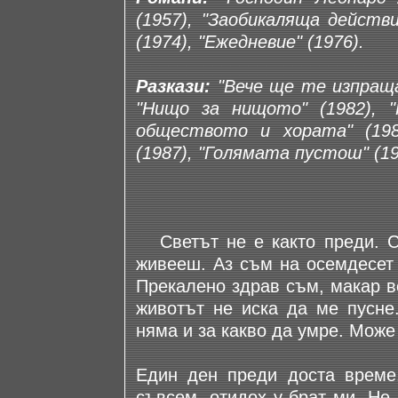
(1957), "Заобикаляща действи
(1974), "Ежедневие" (1976).
Разкази:
"Вече ще те изпращам
"Нищо за нищото" (1982), 
обществото и хората" (198
(1987), "Голямата пустош" (19
Светът не е както преди. С
живееш. Аз съм на осемдесет 
Прекалено здрав съм, макар в
животът не иска да ме пусне.
няма и за какво да умре. Може
Един ден преди доста време
съвсем, отидох у брат ми. Не 