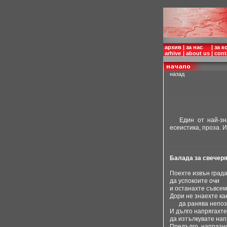
архив
|
за нас
|
за к
arhive
|
about us
|
cont
назад
Един от най-знач
есеистика, проза. 
Балада за свечер
Поехте извън града
да успокоите очи
и останахте съвсем
Дори не знаехте ка
да ранява непозн
И дълго напрягахте
да изтълкувате нап
Предълго, напразн