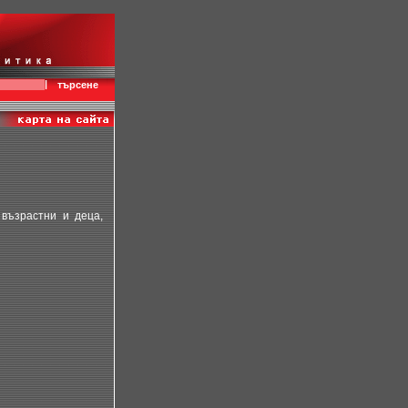
|
търсене
възрастни и деца,