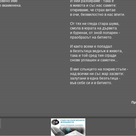
новено име
И ний разбираме - така е
о вкаменена.
в живота и със нас самите:
откриваме, че страх витае
в очи, безмилостно в нас впити.
От тях ни гледа стара шума,
смола в кората на дървета
и буренак, от зной попарен -
праобразът на битието.
И както всеки е попадал
в безпътица веднъж в живота,
така и той сред тия сгради
снове уплашен и самотен...
В миг слънцето на покрив стъпи -
над всички ни със жар засвети:
залутани в една безпътица -
във себе си и в битието.
Пр