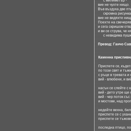
с милиметър -
вие не чухте нищо.
Във въздуха две пт
скромна рисунка 
вие не видяхте нищ
Поехте на свечеря
и сега скришом отв
и ви се струва, че 
с невидима пушк
Превод: Ганчо Са
Каменна приспивн
Приспете се, къдет
по този свят и тъжн
с ръце в тревата и 
вий - влюбени, и ви
насън се слейте с 
вий - дето утре ще
вий - чер поток съ
и мостове, над про
недейте вехна, бил
приспете се с ухан
приспете се тъжовн
последна птицо, по