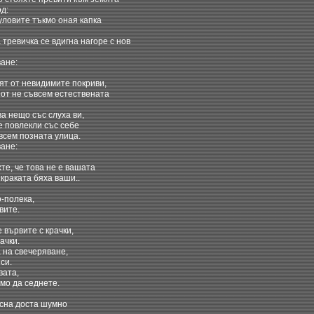
д:
уловите тъкмо оная капка
 тревичка се вдигна нагоре с нов
ане:
ят от невидимите покриви,
 от не съвсем естествената
ва нещо със слуха ви,
е повлекли със себе
всем позната улица.
ане:
те, че това не е вашата
краката бяха ваши..
о-полека,
вите.
е вървите с крачки,
ачки.
 на свечеряване,
си.
вата,
амо да седнете.
асна доста шумно