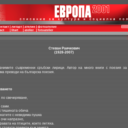
|
онтакт
|
литарт
|
ателие
|
фотоателие
act
|
litart
|
atelier
|
fotoatelier
Стеван Раичкович
(1928-2007)
имите съвременни сръбски лирици. Автор на много книги с поезия за 
Има преводи на българска поезия.
яването
 по свечеряване,
 сами.
к тишината обича
атите с невидима пушка
 очи напразно,
равата на птиците, които летяха.
о стояхте превити към земята