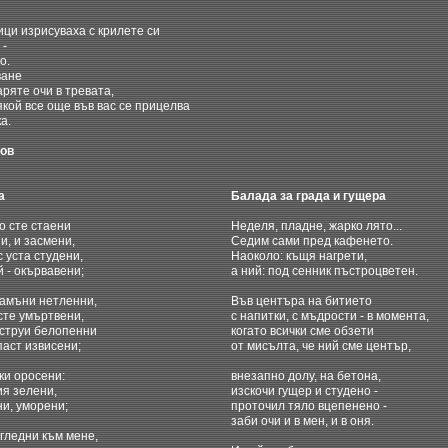
ици изрисуваха с крилете си
-
о.
ване
аряте очи в тревата,
някой все още във вас се прицелва
а.
вов
а
Балада за града и гущера
о сте стаени
Неделя, пладне, жарко лято...
и, и засмени,
Седим сами пред кафенето.
с уста студени,
Наоколо: къщя нагрети,
й - окървавени;
а ний: под сенник пъстроцветен.
камъни нетленни,
Във центъра на битието
 сте умъртвени,
с напитки, с мъдрости - в момента,
с струи белопенни
когато всички сме обзети
паст извисени;
от мисълта, че ний сме център,
ки оросени:
внезапно долу, на бетона,
ия зелени,
изскочи гущер и студено -
и, уморени;
проточил тяло вцепенено -
заби очи и в мен, и в оня.
гледни към мене,