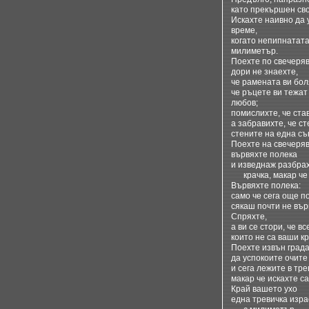
като прекършен сво
Искахте наивно да 
време,
когато непипнатата
милиметър.
Поехте по свечеряв
дори не знаехте,
че рамената ви бол
че ръцете ви тежат
любов;
помислихте, че ста
а забравихте, че ст
стените на една съ
Поехте на свечеряв
вървяхте полека
и изведнаж разбрах
крачка, макар че 
Вървяхте полека:
само че сега още п
сякаш почти не вър
Спряхте,
а ви се стори, че вс
които не са ваши кр
Поехте извън града
да успокоите очите 
и сега лежите в тре
макар че искахте с
Край вашето ухо
една тревичка изр