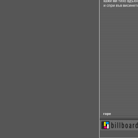
кажи ми тихо вдъх
и спри във висинет
горе