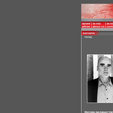
архив
|
за нас
|
за к
arhive
|
about us
|
cont
назад
Негово величеств