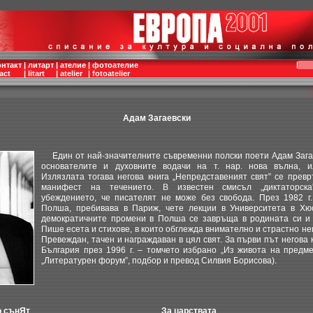
|
онтакт
|
литарт
|
ателие
|
фотоателие
act
|
litart
|
atelier
|
fotoatelier
Адам Загаевски
Един от най-значителните съвременни полски поети Адам Загае
основателите и духовните водачи на т. нар. нова вълна, ил
Излязлата тогава негова книга „Непредставеният свят” се прев
манифест на течението. В известен смисъл „диктаторска
убеждението, че писателят не може без свобода. През 1982 г.
Полша, пребивава в Париж, чете лекции в Университета в Хю
демократичните промени в Полша се завръща в родината си и 
Пише есета и стихове, в които обглежда внимателно и страстно не
Превеждан, тачен и награждаван в цял свят. За първи път негова 
България през 1996 г. – томчето избрано „Из живота на предме
„Литературен форум”, подбор и превод Силвия Борисова).
о сънЯт
За царствата