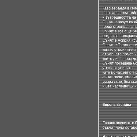
Като веранда в сел
разтваря пред тебе
и вътрешността на
Сънят е разум своб
горда столица на п
Сънят е все още б
свидливо подхранва
Сънят е Асирия - с
Сънят е Тоскана, ви
когато стройните й
от черната пръст, и
който диша през дъ
Сънят посещава бо
утешава унилите
като монахиня с чи
сънят гасне, уморил
умира леко, без с
и без наследници -
Европа заспива
Европа заспива; в 
бърчат чела остар
Над Краков се възз