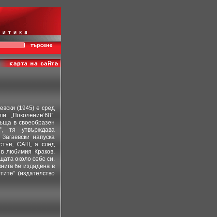
|
търсене
вски (1945) е сред
и „Поколение‘68”.
ръща в своеобразен
”, тя утвърждава
 Загаевски напуска
стън, САЩ, а след
в любимия Краков.
щата около себе си.
книга бе издадена в
тите” (издателство