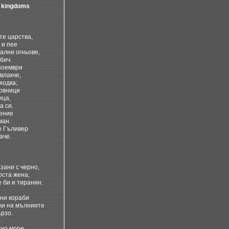
d kingdoms
те царства,
 и пее
ални огньове,
бич.
ноември
влакче,
ходка;
овници
ица,
а си.
ение
ман.
о Гъливер
аче.
зани с черно,
оста жена,
 би и тиранин.
ни кораби
ки на мълниите
ързо.
но море.