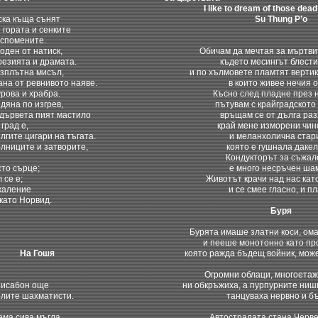
I like to dream of those dea
ска къща сънят
Su Thung P’o
 гората и сенките
 спомените.
оден от натиск,
Обичам да мечтая за мъртви
оезията и драмата.
където месингът блести
езплътна мисъл,
и по хълмовете пламтят вертик
на от ревнивото наяве.
в които живее нечия о
урова и храбра.
Късно след пладне през 
дяна по изгрев,
пътувам с крайградското 
 дървета пият мастило
връщам се от дълга раз
 град е,
край мене изморени чин
лгите цигари на тъгата.
и меланхолична стар
лниците и затворите,
която е гушнала дакел
Кондукторът за съжал
сто сърце;
е много несръчен ша
 се е;
Животът крачи над нас кат
ъжаление
и се смее гласно, и пл
 като Норвид.
Буря
Бурята имаше златни коси, ома
и пееше монотонно като пр
На Гошя
която ражда бъдещ войник, може
Огромни облаци, многоетаж
Лисабон още
ни обкръжиха, а пурпурните ниш
елите шахматисти.
танцуваха нервно и б
ема сива мъгла
Автострадата стана Черве