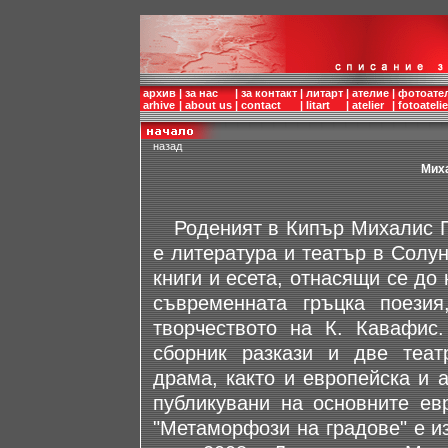
архив
|
за нас
|
за контакт
|
литарт
|
ателие
|
фотоате
arhive
|
about us
|
contact
|
litart
|
atelier
|
fotoatelie
назад
Миха
Роденият в Кипър Михалис Пие
е литература и театър в Солу
книги и есета, отнасящи се до
съвременната гръцка поезия
творчеството на К. Кавафис.
сборник разкази и две теат
драма, както и европейска и 
публикувани на основните евр
"Метаморфози на градове" е из