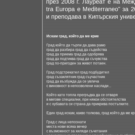
през 2008 г. Лауреат е на Меж
tra Europa e Mediterraneo" за
и преподава в Кипърския униве
Искам град, който да ме крие
Град който да търпи да дава рамо
град да разбира град да съдейства
град да приема град да одобрява
град да подтиква град да съчувства
град по-пригоден за живот потаен.
Град подстрекател град подбудител
град съзаклятник град съучастник
град да възбужда да се увлича
с виновност в непозволени наслади...
Който като топла прегръдка да се отваря
в мигове специални, при някои обстоятелства
и с хубавата си страна да прикрива постъпките.
Един град искам, какво толкова, град който да ме кр
Град с лица непознати
места нови всяка вечер
с възможност за хиляди съчетания