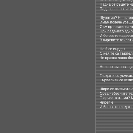
По стълбището пад
Падна от ръцете н
Падна, на повече п
Щуротия? Невъзмо
Имам повече усещан
Съм пръсване на ч
При падането вдиг
И боговете надвесв
В чирепите взират с
Не й се сърдят.
С нея те са търпел
Че празна чаша бя
Нелепо съзнаващи 
Гледат и се усмихва
Търпеливи се усмих
Шири се голямото с
Сред небесните тел
Творчеството ми? 
Чиреп е.
И боговете гледат 