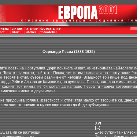
|
онтакт
|
литарт
|
ателие
|
фотоателие
act
|
litart
|
atelier
|
fotoatelier
Фернандо Песоа (1888-1935)
те поети на Португалия. Дори понякога казват, че четиримата най-големи 
 Това е възможно, тъй като Песоа, чието име означава на португалски "чо
то творят в стил, съвсем различен от неговия. Всъщност той пише под десе
кардо Рейс и Алваро де Кампос са, по думите на Песоа, напълно самостояте
 самият той никога не би могъл да напише. Песоа ги нарича хетероними
измислени имена, а други имена.
 придобива голяма известност и отпечатва малко от творбите си. Днес, п
оляма част от поезията му все още очаква да бъде публикувана.
XVI
[...]
душата ми се разтроши.
Днес сутринта излязох 