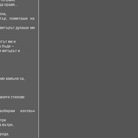
 по-рано
а правя...
гна,
тър, помиташе на
 вятърът духаше ми
отът ми и
а бъде –
и вятърът и
мо камъни са,
моите стихове
збирам изотвън
ътре
 вътре,
рода.