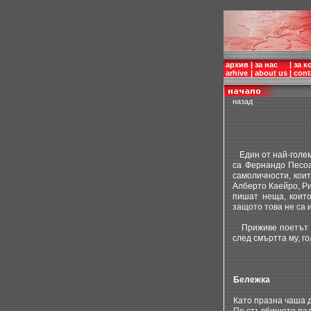
архив
|
за нас
|
за к
arhive
|
about us
|
cont
назад
Един от най-големи
са Фернандо Песоа.
самоличности, кои
Алберто Каейро, Ри
пишат неща, които
защото това не са 
Приживе поетът не
след смъртта му, г
Бележка
Като празна чаша 