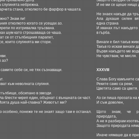
на прекалено долу.
Защото събудих се още
а слугинята небрежна.
И не ми се щеше нищо д
арчета стана, отколкото бе фарфор в чашата.
Не знаех накъде да тръ
жно? Знам ли!
Ала духаше силен вя
ия отколкото когато се усещах аз.
една страна
ирепи по изтривалка тръсвана.
И хванах път накъдето
нах шум като строшаваща се чаша.
в гърба.
ат се от стълбищния парапет,
е, които слугинята ми стори.
Винаги е бил такъв жив
Такъв го искам винаги д
Вървя накъдето ме вод
иви.
Не чувствам, че мисля.
х аз?
самите себе си, не тях съзнаващи.
XXXVIII
т.
Слава Богу камъните са
ват към неволната слугиня.
Реките само са реки,
Цветята само са цветя.
тълбище, обсипано в звезди.
а блести чиреп един, обърнат с външната си част.
Аз си пиша прозата на 
Моята душа най-главна? Животът ми?
И съм доволен,
го особено, понеже те не знаят защо там е останал.
Щото знам, че ра
природата,
А не я разбирам изотв
Защото природата няма
Иначе нямаше да е при