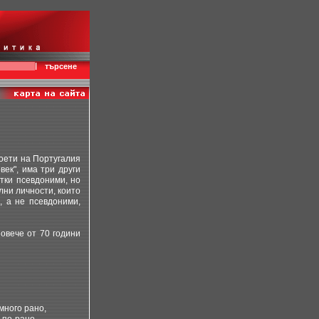
|
търсене
поети на Португалия
век", има три други
тки псевдоними, но
лни личности, които
, а не псевдоними,
овече от 70 години
много рано,