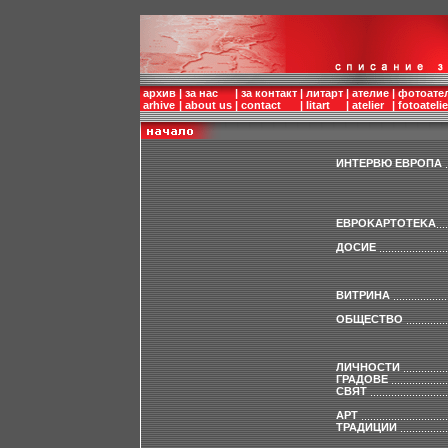
архив
|
за нас
|
за контакт
|
литарт
|
ателие
|
фотоате
arhive
|
about us
|
contact
|
litart
|
atelier
|
fotoatelie
ИНТЕРВЮ ЕВРОПА
ЕВРОKАРТОТЕKА
ДОСИЕ
ВИТРИНА
ОБЩЕСТВО
ЛИЧНОСТИ
ГРАДОВЕ
СВЯТ
АРТ
ТРАДИЦИИ