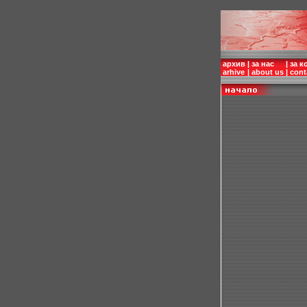
архив
|
за нас
|
за к
arhive
|
about us
|
cont