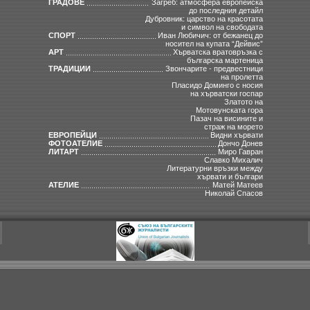
ГРАДОВЕ
Загреб: атмосфера европейска
до последния детайл
Дубровник: царство на красотата
и символ на свободата
СПОРТ
Иван Любичич: от бежанец до
носител на купата “Дейвис”
АРТ
Хърватска вратовръзка с
българска мартеница
ТРАДИЦИИ
Звончарите - предвестници
на пролетта
Пласидо Доминго с носия
на хърватски госпар
Златото на
Мотовунската гора
Пазач на висините и
страж на морето
ЕВРОПЕЙЦИ
Видни хървати
ФОТОАТЕЛИЕ
Дончо Донев
ЛИТАРТ
Миро Гавран
Славко Михалич
Литературни връзки между
хървати и българи
АТЕЛИЕ
Матей Матеев
Николай Спасов