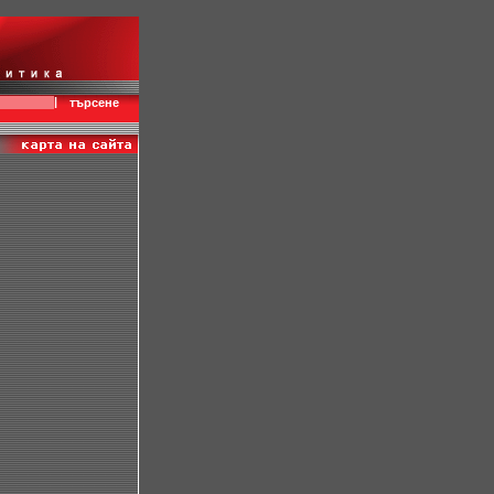
|
търсене