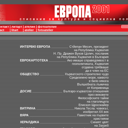
|
онтакт
|
литарт
|
ателие
|
фотоателие
act
|
litart
|
atelier
|
fotoatelier
ИНТЕРВЮ ЕВРОПА
Стйепан Месич, президент
на Република Хърватия
Н. Пр. Дражен Вуков Цолич, посланик
на Република Хърватия в България
ЕВРОКАРТОТЕКА
Ако имаше справедливост в
геополитиката, Хърватия
отдавна трябваше
да е член на ЕС
ОБЩЕСТВО
Хърватското строително чудо
Средиземно море, каквото
е било някога
Вълшебната лъжичка
от Kопривница
ДОСИЕ
Българо-хърватски отношения
през вековете
Философските тайни
на глаголицата
Епископ Щросмайер
ВИТРИНА
Никола Тесла: човекът,
изобретил ХХ век
ВЯРА
Паметник на първите
християни
ХЕРАЛДИКА
Синият цвят
на Загреб