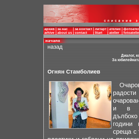
архив
|
за нас
|
за контакт
|
литарт
|
ателие
|
фотоате
arhive
|
about us
|
contact
|
litart
|
atelier
|
fotoatelie
назад
Диалог, к
За юбилейната
Огнян Стамболиев
Очарова
радост
очарова
и в с
дълбоко
години 
среща с 