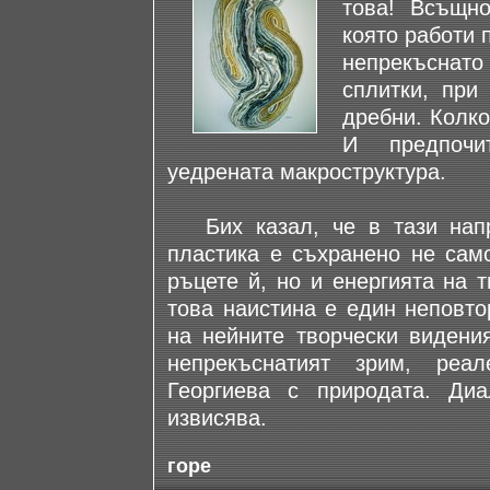
това! Всъщно
която работи 
непрекъснато
сплитки, при
дребни. Колко
И предпочи
уедрената макроструктура.
Бих казал, че в тази напр
пластика е съхранено не сам
ръцете й, но и енергията на 
това наистина е един неповто
на нейните творчески видения
непрекъснатият зрим, реа
Георгиева с природата. Диа
извисява.
горе