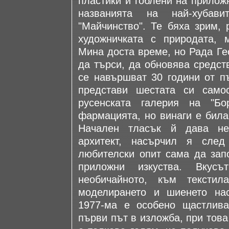
пластики и гоблени на прилож
названията на най-хубави
"Майчинство". Те бяха зрим, 
художничката с природата, 
Мина доста време, но Рада Ге
да търси, да обновява средств
се навършват 30 години от пъ
представи шестата си само
русенската галерия на "Б
фармацията, но винаги е била
Начален тласък й дава ней
архитект, насърчил я след
любителски опит сама да зап
приложни изкуства. Вкус
необичайното, към текстил
моделирането и шиенето на
1977-ма е особено щастлива
първи път в изложба, при това