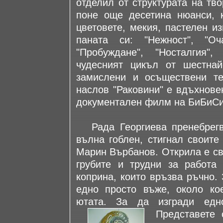
отделил от структурата на тв
поне още десетина нюанси, 
цветовете, мекия, пастелен и
паната си: "Нежност", "Оча
"Пробуждане", "Носталгия"
чудесният цикъл от шестнай
замислени и осъществени те
наслов "Раковини" е вдъхнове
документален филм на БиБиСи 
Рада Георгиева пренебрегва
вълна гоблен, стигнал своите
Марин Върбанов. Открила е св
грубите и трудни за работа
коприна, които връзва ръчно.
едно просто въже, около ко
ютата. За да изгради едн
Представете 