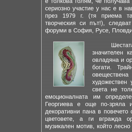
е толкова голям, че получава
сериозно участие у нас е в н
през 1979 г. (тя приема т
творческия си път!), следва
форуми в София, Русе, Пловди
Шестата й
значителен к
овладяна и ор
богати. Тра
овеществен
художествен 
света не тол
емоционалната им определ
Георгиева е още по-зряла и
декоративни пана в повечето 
цветовете, а ги вгражда о
музикален мотив, който лесно