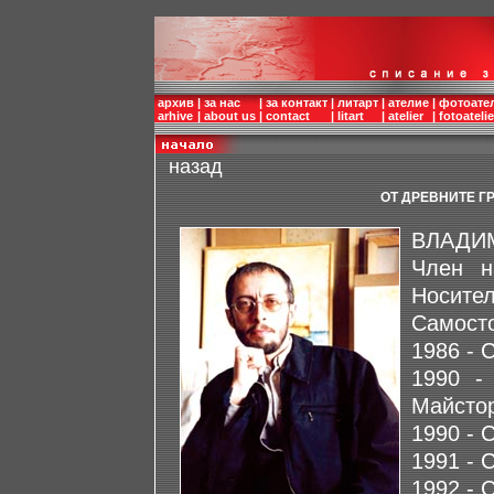
архив
|
за нас
|
за контакт
|
литарт
|
ателие
|
фотоате
arhive
|
about us
|
contact
|
litart
|
atelier
|
fotoatelie
назад
ОТ ДРЕВНИТЕ Г
ВЛАДИМ
Член н
Носител
Самосто
1986 -
1990 -
Майсто
1990 - 
1991 - 
1992 - 