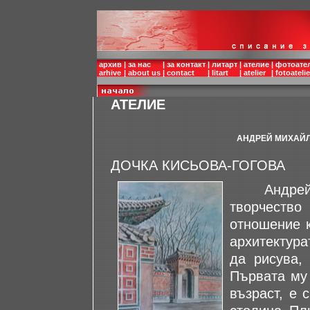
архив
|
за нас
|
за контакт
|
литарт
|
ателие
|
фотоате
arhive
|
about us
|
contact
|
litart
|
atelier
|
fotoatelie
АТЕЛИЕ
АНДРЕЙ МИХАЙЛ
ДОЧКА КИСЬОВА-ГОГОВА
Aндрей Ми
творчеств
отношение к
архитектура
да рисува,
Първата му 
възраст, е 