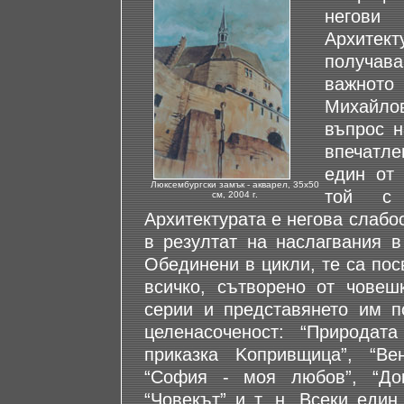
негови
Архитек
получав
важното
Михайло
въпрос н
впечатл
един от 
Люксембургски замък - акварел, 35х50
той с 
см, 2004 г.
Архитектурата е негова слабос
в резултат на наслагвания 
Обединени в цикли, те са посв
всичко, сътворено от човеш
серии и представянето им п
целенасоченост: “Природата
приказка Kопривщица”, “Вен
“София - моя любов”, “Док
“Човекът” и т. н. Всеки един