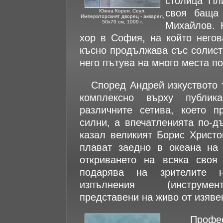
столица Пл
своя баща 
Южна Корея, Сеул,
Императорският дворец - акварел,
50х70 см, 1999 г.
Михайлов. 
хор в София, на който негов
късно продължава със солист
него пътува на много места по
Според Андрей изкуството т
комплексно върху публи
различните сетива, което п
силни, а впечатленията по-д
казал великият Борис Христо
плават заедно в океана на 
откриването на всяка своя
подарява на зрителите н
изпълнения (инструмен
представени на живо от изяве
Професо