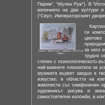
Париж”, “Мулен Руж”). В “Изто
величието на две култури и
(“Сеул, Императорският дворец
Картинит
си компо
цветово
природни
за него 
Париж, “Мулен руж”, акварел, 50х70 см,
1999 г.
трудно с
степен с психологическото въ
най-важните показатели за ус
музиката вървят заедно в тв
изкуство, в областта на ко
живописта със симфоничен ор
художникът рисува и акв
самостоятелни изложби, в кои