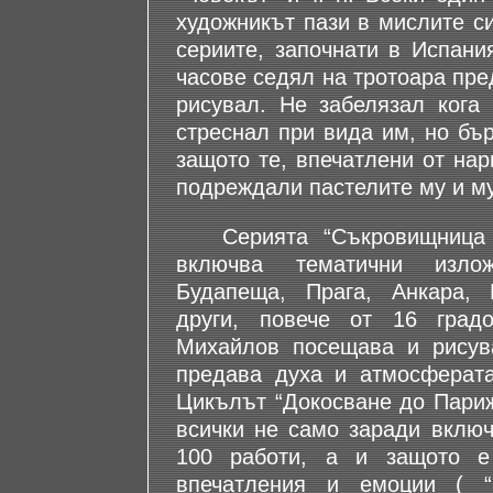
художникът пази в мислите си
сериите, започнати в Испани
часове седял на тротоара пре
рисувал. Не забелязал кога
стреснал при вида им, но бъ
защото те, впечатлени от нар
подреждали пастелите му и м
Серията “Съкровищница н
включва тематични изло
Будапеща, Прага, Анкара,
други, повече от 16 град
Михайлов посещава и рисува
предава духа и атмосферата
Цикълът “Докосване до Париж
всички не само заради включ
100 работи, а и защото е
впечатления и емоции ( 