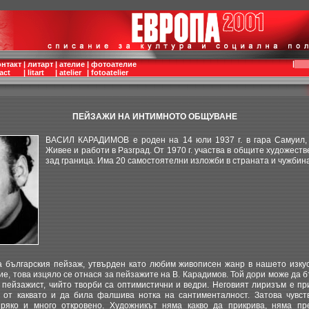
|
онтакт
|
литарт
|
ателие
|
фотоателие
act
|
litart
|
atelier
|
fotoatelier
ПЕЙЗАЖИ НА ИНТИМНОТО ОБЩУВАНЕ
ВАСИЛ КАРАДИМОВ е роден на 14 юли 1937 г. в гара Самуил, 
Живее и работи в Разград. От 1970 г. участва в общите художеств
зад граница. Има 20 самостоятелни изложби в страната и чужбина
 на българския пейзаж, утвърден като любим живописен жанр в нашето изкус
е, това изцяло се отнася за пейзажите на В. Карадимов. Той дори може да б
 пейзажист, чийто творби са оптимистични и ведри. Неговият лиризъм е пр
 от каквато и да била фалшива нотка на сантименталност. Затова чувст
пряко и много откровено. Художникът няма какво да прикрива, няма пр