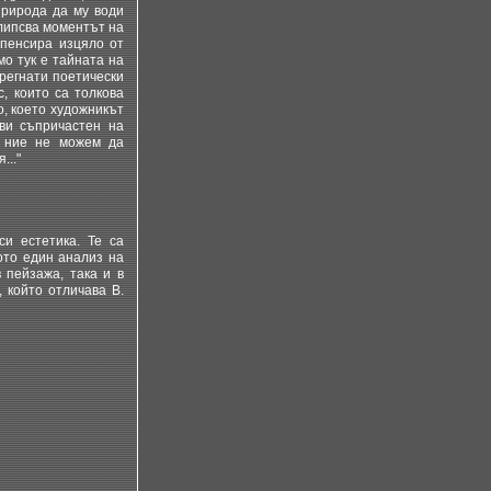
природа да му води
 липсва моментът на
мпенсира изцяло от
о тук е тайната на
прегнати поетически
с, които са толкова
о, което художникът
ави съпричастен на
, ние не можем да
..."
и естетика. Те са
кото един анализ на
 пейзажа, така и в
 който отличава В.