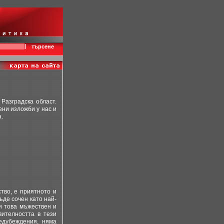
|
търсене
Разградска област.
ени изложби у нас и
.
тво, е приятното и
ъде сочен като най-
и това мъжествен и
вителността в тези
едубеждения, няма