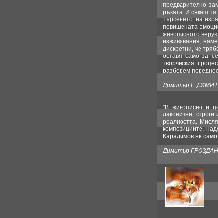
предварително зам
ръката. И сякаш тя
търсенето на изра
повишената емоцио
живописното верую 
изживявания, намер
дискретни, че тряб
оставя само за се
творческия проце
разберем поредност
Димитър Г. ДИМИ
"В живописно и ц
лаконични, строги 
реалността. Мисля
композициите, над
Карадимов не само 
Димитър ГРОЗДА