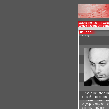
архив
|
за нас
|
за к
arhive
|
about us
|
cont
назад
"...Ако в центъра
спокойно съзерцани
типичен пример за
мъдър, изчистен е
картини действа 