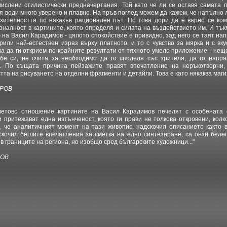
ислени стилистически предначертания. Той като че ли се оставя самата 
 я води много уверено и плавно. На пръв поглед можем да кажем, че напълно
зителността по някакъв рационален път. Но това дори да е вярно се ко
налност в картините, която определя и силата на въздействието им. И тъкм
на Васил Карадимов - цялото спокойствие е привидно, зад него се таят на
или най-естествен израз върху платното, и то с чувство за мярка и с вку
ва да ги открием по крайните резултати от тяхното умело приложение - нещ
бе си, не счита за необходимо да го споделя със зрителя, да го напр
с. По същата причина пейзажите правят впечатление на неръкотворни
та на рисуването на отделни фрагменти и детайли. Това е като някаква магия
ТРОВ
ветово отношение картините на Васил Карадимов печелят с особената с
и притежават една изтънченост, която ги прави не толкова откровени, кол
, че аналитичният момент на тази живопис, надскочил описанието както в
скочил беглите впечатления за сметка на едно синтезиране, са онзи белег,
в границите на региона, но изобщо сред българските художници..."
НОВ