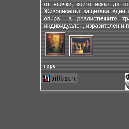
от всички, които искат да о
Живописецът защитава един м
опира на реалистичните т
индивидуален, изразителен и 
горе