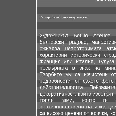
Ралица Базайтова изкуствовед
Художникът Бончо Асенов 
български градове, манастир
оживява неповторимата атм
характерни исторически сгр
Франция или Италия, Тулуза
превърната в знак на мина
Творбите му са изчистени о
подробности, от сухото фотог
действителността. Пейзажи
декоративност, които изострят
топли гами, които ги о
противопоставени на ярки цве
са високо ценени от всички, к