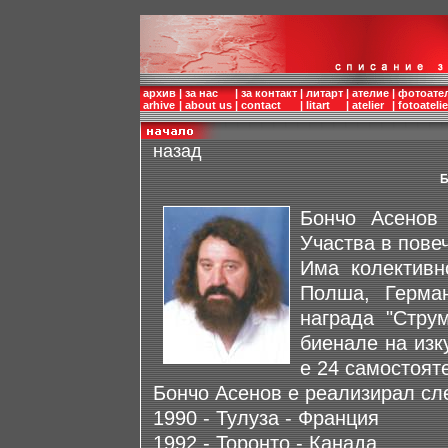
архив
|
за нас
|
за контакт
|
литарт
|
ателие
|
фотоате
arhive
|
about us
|
contact
|
litart
|
atelier
|
fotoatelie
назад
Бончо Асенов
Участва в повеч
Има колективн
Полша, Герма
награда "Стру
биенале на изк
е 24 самостоят
Бончо Асенов е реализирал сл
1990 - Тулуза - Франция
1992 - Торонто - Канада