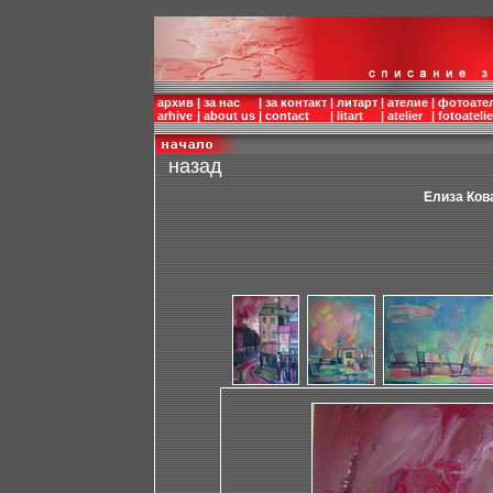
архив
|
за нас
|
за контакт
|
литарт
|
ателие
|
фотоате
arhive
|
about us
|
contact
|
litart
|
atelier
|
fotoatelie
назад
Елиза Ков