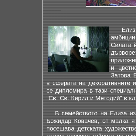
Елиза 
амбиции
Силата 
дървор
приложни
и цветн
Затова 
в сферата на декоративните и
се дипломира в тази специалн
"Св. Св. Кирил и Методий" в кл
В семейството на Елиза изку
Божидар Ковачев, от малка я 
посещава детската художеств