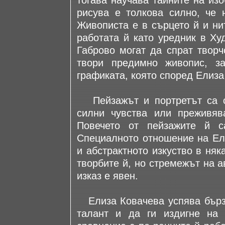
тогава научава тайните на из
рисува е толкова силно, че 
Живописта е в сърцето й и ни
работата й като уредник в Ху
Габрово могат да спрат творч
твори предимно живопис, з
графиката, която според Елиза
Пейзажът и портретът са с
силни чувства или преживява
Повечето от пейзажите й с
Специалното отношение на Ел
и абстрактното изкуство в ня
творбите й, но стремежът на а
изказ е явен.
Елиза Ковачева успява бързо
талант и да ги издигне на