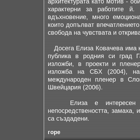
архитектурата като мотив - об
характерни за работите й.
вдъхновение, много емоциона
които допълват впечатлението
свобода на чувствата и открив
Досега Елиза Ковачева има к
публика в родния си град Г
изложби, в проекти и плене
изложба на СБХ (2004), на
международен пленер в Слов
Швейцария (2006).
Елиза е интересен ав
непосредствеността, замаха, и
са създадени.
горе