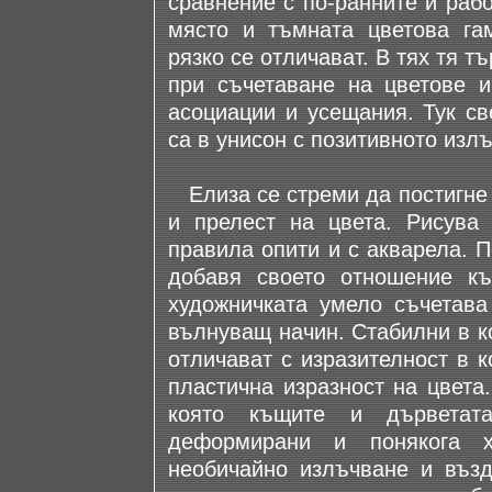
сравнение с по-ранните й раб
място и тъмната цветова га
рязко се отличават. В тях тя 
при съчетаване на цветове и
асоциации и усещания. Тук св
са в унисон с позитивното изл
Елиза се стреми да постигне 
и прелест на цвета. Рисува
правила опити и с акварела. 
дoбавя своето отношение къ
художничката умело съчетaва
вълнуващ начин. Стабилни в к
отличават с изразителност в к
пластична изразност на цвета
която къщите и дърветат
деформирани и понякога х
необичайно излъчване и възд