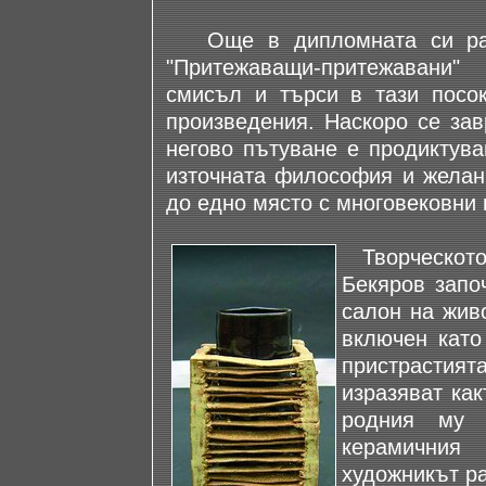
Още в дипломната си раб
"Притежаващи-притежавани
смисъл и търси в тази посо
произведения. Наскоро се за
негово пътуване е продиктув
източната философия и желан
до едно място с многовековни 
Творческото 
Бекяров запо
салон на жив
включен като
пристрастия
изразяват как
родния му 
керамичния
художникът р