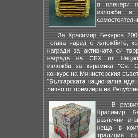
в пленери п
изложби в
самостоятелни
За Красимир Бекяров 2000 
Тогава наред с изложбите, ко
награди за активната си тво
награда на СБХ от Национ
изложба за керамика "Св. С
конкурс на Министерския съвет
"Българската национална иден
лично от премиера на Републик
В развитие
Красимир Б
различни ета
неща, в кои
традиция съ