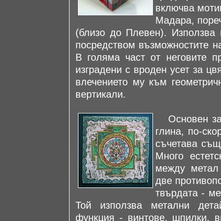
включва моти
Мадара, поре
(близо до Плевен). Използва 
посредством възможностите на
В голяма част от неговите п
изградени с вроден усет за цв
влечението му към геометрич
вертикали.
Основен за 
глина, по-ск
съчетава същ
Много естетс
между метал
две противопо
твърдата - ме
Той използва метални дета
функция - винтове, шпилки, в