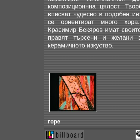
композиционнна цялост. Твор
вписват чудесно в подобен ин
се ориентират много хора
Красимир Бекяров имат своите
правят търсени и желани з
керамичното изкуство.
горе