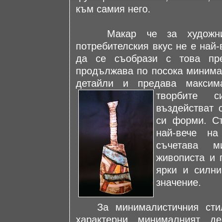
към самия него.
Макар че за художник
потребителския вкус не е най-
да се съобрази с това пре
продължава по посока минимал
детайли и предава максим
творбите 
въздействат 
си форми. С
най-вече на
съчетава м
живописта и 
ярки и силни
значение.
За минималистичния стил 
характерни минималният д