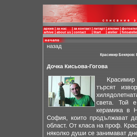
архив
|
за нас
|
за контакт
|
литарт
|
ателие
|
фотоате
arhive
|
about us
|
contact
|
litart
|
atelier
|
fotoatelie
назад
Красимир Бекяров: 
Дочка Кисьова-Гогова
Kрасимир Бе
търсят изво
хилядолетната
света. Той 
керамика в 
София, които продължават да
област. От класа на проф. Кра
няколко души се занимават дне