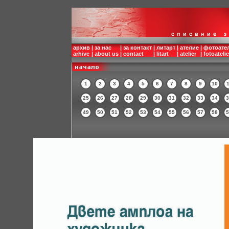
архив
|
за нас
|
за контакт
|
литарт
|
ателие
|
фотоате
arhive
|
about us
|
contact
|
litart
|
atelier
|
fotoatelie
1
2
3
4
5
6
7
8
9
10
1
25
26
27
28
29
30
31
32
33
34
3
49
50
51
52
53
54
55
56
57
58
5