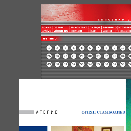
архив
|
за нас
|
за контакт
|
литарт
|
ателие
|
фотоате
arhive
|
about us
|
contact
|
litart
|
atelier
|
fotoatelie
1
2
3
4
5
6
7
8
9
10
1
25
26
27
28
29
30
31
32
33
34
3
49
50
51
52
53
54
55
56
57
58
5